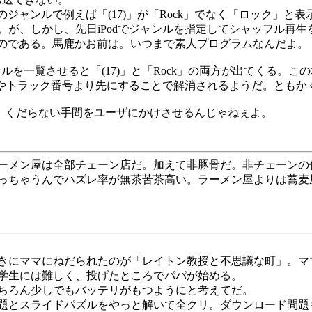
タグのジャンルで例えば「(17)」が「Rock」でなく「ロック
が、しかし、先日iPodでジャンルを指定してシャッフル再生
いなのである。馬鹿かお前は。いつまで素人プログラムなんだよ。
ルを一覧させると「(17)」と「Rock」の両方が出てくる。
年やトラック番号より先にすることで解消されるようだ。ともか
切捨て。くだらない手間をユーザにかけさせるんじゃねぇよ。
ーメン屋は全部チェーン店だ。加えて非豚骨だ。非チェーンの
っちゃうんでハズレ率が無茶苦茶高い。ラーメン屋よりは蕎麦
きにママにねだられたのが「レイトン教授と不思議な町」。マ
学生には難しく、投げたところでパパが始める。
ちろん少しでもバッテリがもつようにと考えてだ。
題とスライドパズルをやっと解いて全クリ。ダウンロード問題