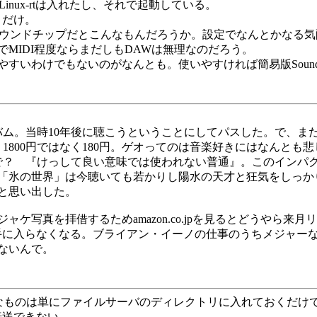
んLinux-rtは入れたし、それで起動している。
動くだけ。
サウンドチップだとこんなもんだろうか。設定でなんとかなる気配は
uxでMIDI程度ならまだしもDAWは無理なのだろう。
いやすいわけでもないのがなんとも。使いやすければ簡易版SoundF
ム。当時10年後に聴こうということにしてパスした。で、まだ
1800円ではなく180円。ゲオってのは音楽好きにはなんとも
で？ 『けっして良い意味では使われない普通』。このインパ
「氷の世界」は今聴いても若かりし陽水の天才と狂気をしっか
と思い出した。
写真を拝借するためamazon.co.jpを見るとどうやら来
手に入らなくなる。ブライアン・イーノの仕事のうちメジャー
ないんで。
なものは単にファイルサーバのディレクトリに入れておくだけで十分
ル転送できない。