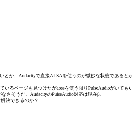
いとか、Audacityで直接ALSAを使うのが微妙な状態であるとか、
書いているページも見つけたがaossを使う限りPulseAudioがいて
そうだ。AudacityのPulseAudio対応は現在β。
題は解決できるのか？