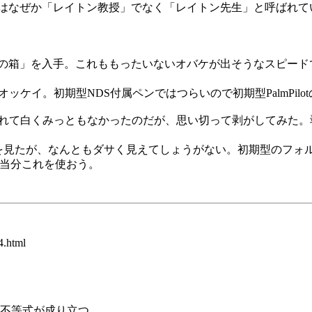
はなぜか「レイトン教授」でなく「レイトン先生」と呼ばれて
の箱」を入手。これももったいないオバケが出そうなスピード
ケイ。初期型NDS付属ペンではつらいので初期型PalmPil
れて白くみっともなかったのだが、思い切って剥がしてみた。
品を見たが、なんともダサく見えてしょうがない。初期型のフォ
。当分これを使おう。
4.html
て次の不等式が成り立つ。