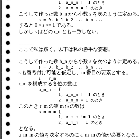
		1, a_n_n != 1 のとき

		2, a_n_n = 1 のとき
こうして作った数 b_n から小数 s を次のように定める
	s = 0. b_1 b_2 ... b_n ...
すると 0 < s <= 1 である。
しかし s はどの r_n とも一致しない。
----------
ここで私は躓く。以下は私の勝手な妄想。
こうして作った数 b_n から小数 s を次のように定める
	s = 0. b_1 b_2 ... b_n ...
s も番号付け可能と仮定し、m 番目の要素とする。
	s = r_m
r_m を構成する各位の数は
	a_m_n = {

		1, a_n_n != 1 のとき

		2, a_n_n = 1 のとき
このとき r_m の第 m 位の数は
	a_m_m = {

		1, a_m_m != 1 のとき

		2, a_m_m = 1 のとき
となる。
a_m_m の値を決定するのに a_m_m の値が必要となる