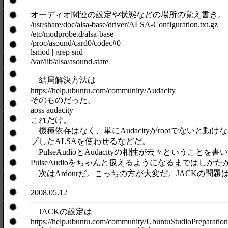
オーディオ関連の設定や状態などの場所の覚え書き。
/usr/share/doc/alsa-base/driver/ALSA-Configuration.txt.gz
/etc/modprobe.d/alsa-base
/proc/asound/card0/codec#0
lsmod | grep snd
/var/lib/alsa/asound.state
結局解決方法は
https://help.ubuntu.com/community/Audacity
そのものだった。
aoss audacity
これだけ。
機種依存はなく、単にAudacityがrootでないと動けな
プしたALSAを使わせるなどだ。
PulseAudioとAudacityの相性が云々ということを
PulseAudioをちゃんと扱えるようになるまではしかたがなさ
次はArdourだ。こっちの方が大変だ。JACKの問
2008.05.12
JACKの設定は
https://help.ubuntu.com/community/UbuntuStudioPreparation