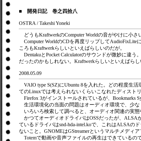
■ 開発日記 巻之四拾八
OSTRA / Takeshi Yoneki
どうもKraftwerkのComputer Worldの音がやけ
Computer WorldのCDを再度リップしてAudi
ころもKraftwerkらしいといえばらしいのだが。
DentakuとPocket Calculatorのサウ
だったのかもしれない。Kraftwerkらしいといえばら
2008.05.09
VAIO type S(SZ)にUbuntu 8を入れた
てのLinuxでは考えられないくらいこなれたディスト
Firefox 3がインストールされているが、Bookmarks
生活環境化の当面の問題はオーディオ環境で、少なくと
いろいろ検索して調べると、オーディオ関連の実態
かつてオーディオドライバはOSSだったが、ALSAが使われる
ているドライバはsnd-hda-intel.koで、これはAL
ないこと。GNOMEはGStreamerというマルチメデ
Totemで動画や音声ファイルの再生はできているので、snd-h