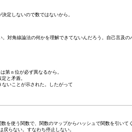
 位の値が決定しないので数ではないから。
正しいと導けない。対角線論法の何かを理解できてないんだろう。自己
 s は第 n 位が必ず異なるから。
う仮定と矛盾。
けができないことが示された。したがって
数に別の関数を使う関数で、関数のマップからハッシュで関数を引
は戻らない。すなわち停止しない。