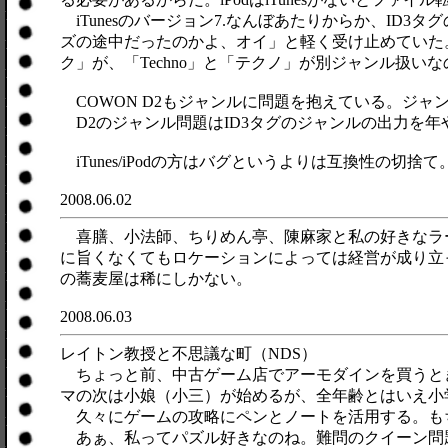
iTunesのバージョン7.なんぼあたりからか、ID3
ズの途中だったのかよ、オイ」と軽く受け止めていた。
ク」が、「Techno」と「テクノ」が別ジャンル扱
COWON D2もジャンルに問題を抱えている。ジャン
D2のジャンル問題はID3タグのジャンルの出力を
iTunes/iPodの方はバグというよりは互換性の
2008.06.02
喜膳、小法師、ちりめん亭、陳麻家と私の好きなラ
に旨くなくてもロケーションによっては経営が成り立
の蕎麦屋は稀にしかない。
2008.06.03
レイトン教授と不思議な町（NDS）
ちょっと前、中古ゲーム店でアーモダインを買うと
マの次は小娘（小三）が始めるが、全年齢とはいえ小
久々にゲームの攻略にペンとノートを活用する。も
あぁ、私ってパズル好きなのね。難問のクイーン問