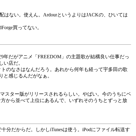
ない。使えん。ArdourというよりはJACKの、ひいては
orge買ってない。
9年だがアニメ「FREEDOM」の主題歌が結構良い仕事だっ
悲しい店だ。
クトのなさはなんだろう。あれから何年も経って宇多田の歌
りと感じるんだがなぁ。
月リマスター版がリリースされるらしい。やばい。今のうちにベ
な方から並べて上位にあるんで、いずれそのうちとずっと放
だからだ。しかしiTunesは使う。iPodにファイル転送す