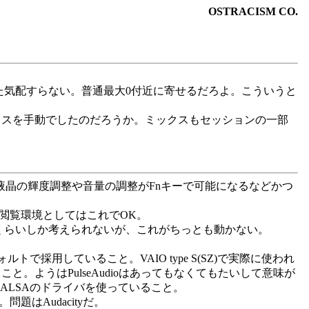
OSTRACISM CO.
ライズされた気配すらない。普通最大0付近に寄せるだろよ。こういうと
毎回ミックスを手動でしたのだろうか。ミックスもセッションの一部
だけで液晶の輝度調整や音量の調整がFnキーで可能になるなどかつ
す。Web閲覧環境としてはこれでOK。
yくらいしか考えられないが、これがちっとも動かない。
ルトで採用していること。VAIO type S(SZ)で実際に使われ
ていること。ようはPulseAudioはあってもなくてもたいして意味が
にはALSAのドライバを使っていること。
問題はAudacityだ。