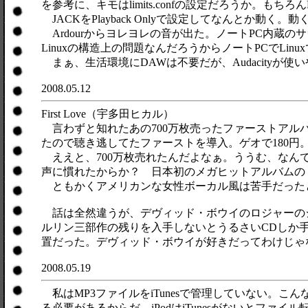
を参考に、キモはlimits.confの設定だろうか。もちろ
JACKをPlayback Onlyで設定してなんとか動く。
Ardourからヨレヨレの音が出た。ノートPC内蔵の
Linuxの構造上の問題なんだろうからノートPCでLin
まぁ、生活環境にDAWは不要だが、Audacityが使
2008.05.12
First Love（宇多田ヒカル）
言わずと知れたあの700万枚売ったファーストアルバ
たので聴き逃してたファーストを導入。ゲオで180円。
ええと、700万枚売れたんだよなぁ。ううむ、なん
声に慣れたからか？ 日本初のメガヒットアルバムの
ともかくアメリカンな女性ボーカル風は苦手だった
話は全然違うが、デヴィッド・ボウイのロジャーのジャケ
ルリン三部作の残りを入手しないとうるさいCDしか
置だった。デヴィッド・ボウイが好きだってわけじゃ
2008.05.19
私はMP3ファイルをiTunesで管理していない。こん
る必要があるからだ。iPodはiTunesがないとファイ