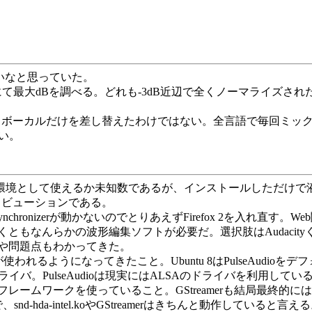
に小さいなと思っていた。
oFixLiteにて最大dBを調べる。どれも-3dB近辺で全くノーマ
ンドが微妙に違う。ボーカルだけを差し替えたわけではない。全言語で
しい。
。どの程度生活環境として使えるか未知数であるが、インストールした
リビューションである。
 Synchronizerが動かないのでとりあえずFirefox 2を入れ直
もなんらかの波形編集ソフトが必要だ。選択肢はAudacit
や問題点もわかってきた。
ようになってきたこと。Ubuntu 8はPulseAudioをデフォ
SAのドライバ。PulseAudioは現実にはALSAのドライバを利用し
ィアフレームワークを使っていること。GStreamerも結局最終的
da-intel.koやGStreamerはきちんと動作していると言える。