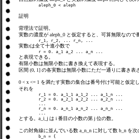
	aleph_0 < aleph
証明
背理法で証明。
実数の濃度が aleph_0 と仮定すると、可算無限なので番
	r_1, r_2, ... r_n, ...
実数rは全て十進小数で
	r = 0. a_1 a_2 ... a_n ...
と表現できる。
有限小数は無限小数に書き換えて表現する。
区間 (0, 1] の各実数は無限小数にただ一通りに書き
0 < x <= 1 を満たす実数の集合は番号付け可能と
それを
	r_1 = 0. a_1_1 a_1_2 ... a_1_n ...

	r_2 = 0. a_2_1 a_2_2 ... a_2_n ...

	...

	r_n = 0. a_n_1 a_n_2 ... a_n_n ...

	...
とする。a_i_j は i 番目の小数の第 j 位の数。
この対角線に並んでいる数 a_n_n に対して数 b_n 
	b_n = {
