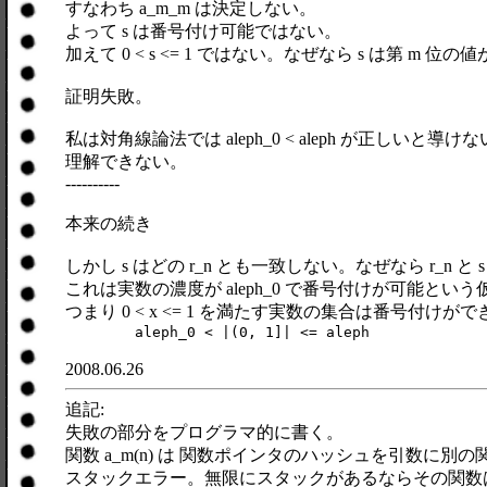
すなわち a_m_m は決定しない。
よって s は番号付け可能ではない。
加えて 0 < s <= 1 ではない。なぜなら s は第 m
証明失敗。
私は対角線論法では aleph_0 < aleph が
理解できない。
----------
本来の続き
しかし s はどの r_n とも一致しない。なぜなら r_n と
これは実数の濃度が aleph_0 で番号付けが可能とい
つまり 0 < x <= 1 を満たす実数の集合は番号付
	aleph_0 < |(0, 1]| <= aleph
2008.06.26
追記:
失敗の部分をプログラマ的に書く。
関数 a_m(n) は 関数ポインタのハッシュを引
スタックエラー。無限にスタックがあるならその関数