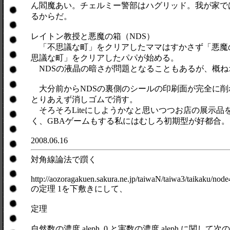
ん閻魔あい。チェルミー警部はハグリッド。我が家で
るからだ。
レイトン教授と悪魔の箱（NDS）
「不思議な町」をクリアしたママはすかさず「悪魔
思議な町」をクリアしたパパが始める。
NDSの液晶の暗さが問題となることもあるが、概ねオッ
大分前からNDSの裏側のシールの印刷面が完全に削
とりあえず消しゴムで消す。
そろそろLiteにしようかなと思いつつお店の展示
く、GBAゲームもする私にはむしろ初期型が好都合
2008.06.16
対角線論法で躓く
http://aozoragakuen.sakura.ne.jp/taiwaN/taiwa3/taikaku/node
の定理 1を下敷きにして、
定理
自然数の濃度 aleph_0 と実数の濃度 aleph に関し