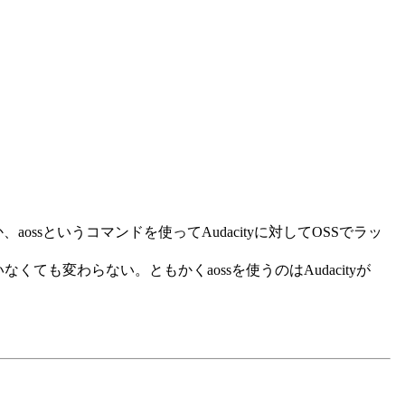
aossというコマンドを使ってAudacityに対してOSSでラッ
もいなくても変わらない。ともかくaossを使うのはAudacityが