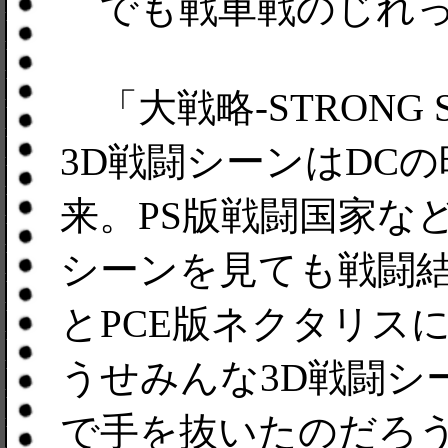
でも戦車戦のじれっ
「大戦略-STRONG 
3D戦闘シーンはDC
来。PS版戦闘国家な
シーンを見ても戦闘
とPCE版ネクタリス
うせみんな3D戦闘シ
で手を抜いたのだろ