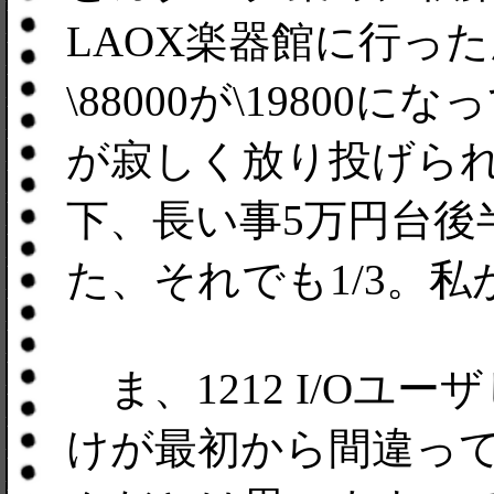
LAOX楽器館に行っ
\88000が\19800になっ
が寂しく放り投げられ
下、長い事5万円台後
た、それでも1/3。
ま、1212 I/Oユ
けが最初から間違っ