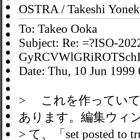
OSTRA / Takeshi Yonek
To: Takeo Ooka
Subject: Re: =?ISO-202
GyRCVWlGRiROTSchIj
Date: Thu, 10 Jun 1999
> これを作ってい
あります。編集ウィ
> て、「set posted