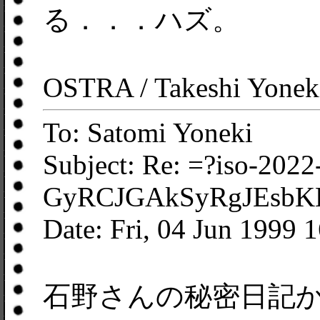
る．．．ハズ。
OSTRA / Takeshi Yonek
To: Satomi Yoneki
Subject: Re: =?iso-2022
GyRCJGAkSyRgJEsbK
Date: Fri, 04 Jun 1999 
石野さんの秘密日記から