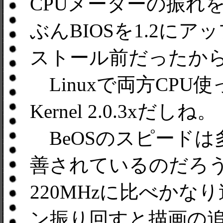
CPUメーターの振れ
ぶんBIOSを1.2にア
ストール前だったか
Linuxで両方CPU
Kernel 2.0.3xだしね。
BeOSのスピードは
善されているのだろう、Powe
220MHzに比べか
ン振り回すと描画の