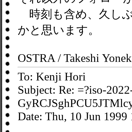
時刻も含め、久しぶ
かと思います。
OSTRA / Takeshi Yonek
To: Kenji Hori
Subject: Re: =?iso-2022
GyRCJSghPCU5JTMlc
Date: Thu, 10 Jun 1999