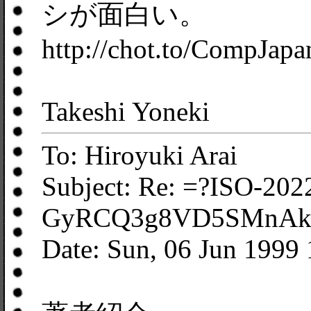
シが面白い。
http://chot.to/CompJapa
Takeshi Yoneki
To: Hiroyuki Arai
Subject: Re: =?ISO-202
GyRCQ3g8VD5SMnAk
Date: Sun, 06 Jun 1999