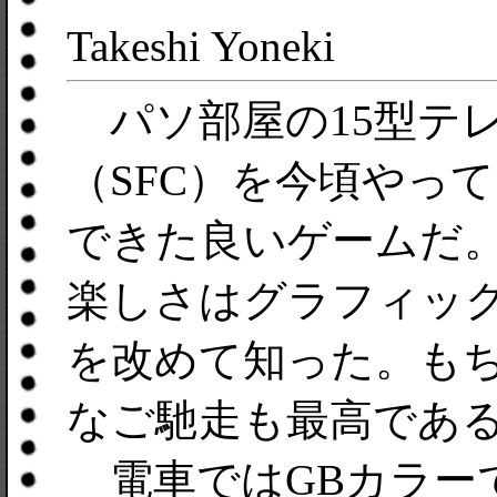
Takeshi Yoneki
パソ部屋の15型テ
（SFC）を今頃やっ
できた良いゲームだ
楽しさはグラフィッ
を改めて知った。もち
なご馳走も最高であ
電車ではGBカラーで