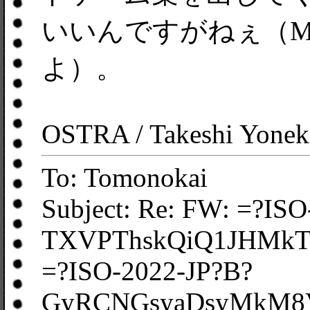
いいんですがねぇ（M
よ）。
OSTRA / Takeshi Yonek
To: Tomonokai
Subject: Re: FW: =?IS
TXVPThskQiQ1JHMkT
=?ISO-2022-JP?B?
GyRCNGsyaDsyMkM8