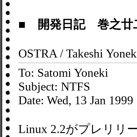
■ 開発日記 巻之廿
OSTRA / Takeshi Yonek
To: Satomi Yoneki
Subject: NTFS
Date: Wed, 13 Jan 1999
Linux 2.2がプレ