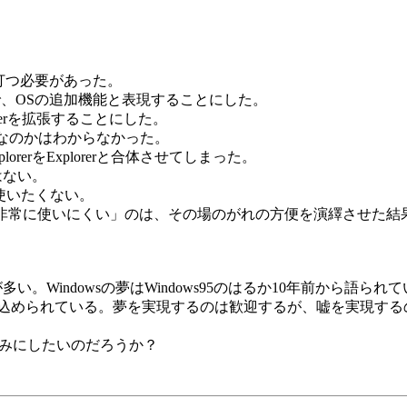
。
を打つ必要があった。
、OSの追加機能と表現することにした。
erを拡張することにした。
plorerなのかはわからなかった。
orerをExplorerと合体させてしまった。
はない。
は使いたくない。
変で、非常に使いにくい」のは、その場のがれの方便を演繹させた
。Windowsの夢はWindows95のはるか10年前から語
込められている。夢を実現するのは歓迎するが、嘘を実現する
のみにしたいのだろうか？