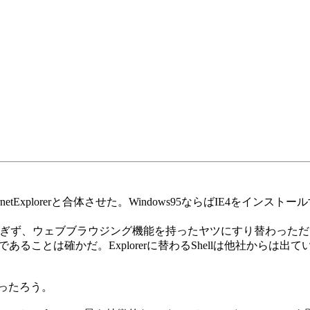
nternetExplorerと合体させた。Windows95ならばIE4を
ョンにすぎず、ウェブブラウジング機能を持ったヤツにすり替わっただ
ることは確かだ。Explorerに替わるShellは他社からは出て
だったろう。