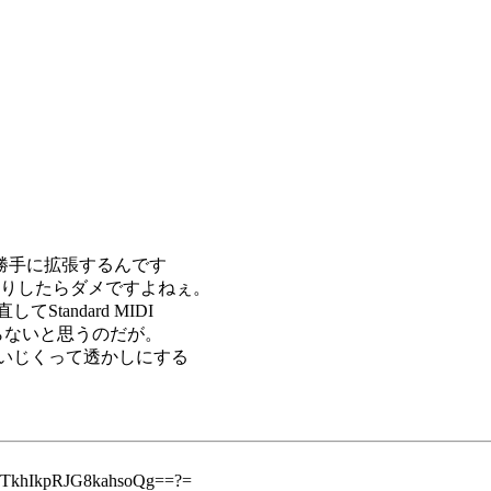
leを勝手に拡張するんです
たりしたらダメですよねぇ。
andard MIDI
らないと思うのだが。
いじくって透かしにする
sJTkhIkpRJG8kahsoQg==?=