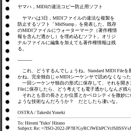
ヤマハ，MIDIの違法コピー防止用ソフト
ヤマハは3日，MIDIファイルの違法な複製を
防止するソフト「MidStamp」を発表した。既存
のMIDIファイルにウォーターマーク（著作権情
報を含んだ透かし）を埋め込むソフト。オリジ
ナルファイルに編集を加えても著作権情報は残
る。
----------
これ、どうするんでしょうね。Standard MIDI Fi
かね。完全独自じゃMIDIシーケンサで読めなくなっ
一回シーケンサ独自の形式に保存して、それを開き直してSt
Fileに保存したら、どう考えても電子透かしなんざ残
それとも音の長さとか位置とかベロシティを微妙に
ような技術なんだろうか？ だとしたら凄いな。
OSTRA / Takeshi Yoneki
To: Hiromi 'Yuko' Hirano
Subject: Re: =?ISO-2022-JP?B?GyRCJWEhPCVrJSIlSSV