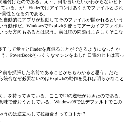
関連付けたのである。え～、何を言いたいかわからないヒト
ている。が、Finderではアイコンはあくまでファイルとされ
の一貫性となるのである。
と自動的にアプリが起動してそのファイルが開かれるという
作だ。WindowsでExpLzhを使ってアーカイブファイル
いった方向もあるとは思う。実はIEの問題はまさしくそこな
終了して堂々とFinderを真似ることができるようになったか
PowerBookそっくりなマシンを出した日電のヒトは言っ
rの名前を拡張した名前であることからもわかると思う。だた
統合なぞ必要ないのはExpLzhの動作を見れば明らかなこと
く」を持ってきている。ここでUIの逆転がおきたのである。
使おうとしている。Windows98ではデフォルトでこの
ゃうのは逆立ちして拉麺食えってコトか？
。