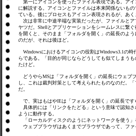
第一にアイコンを使ったファイル表現である。アイコ
に解説する。アイコンとファイルは本来関係ないもので、
ている。後にプロセスもアイコン表現されるが、あくま
次は非常に中途半端な実装だったが、ファイルとア
ヤツだ。Shellとアプリケーションをシームレスに繋ぐ
を開くと、そのまま「フォルダを開く」の延長のよう
のだが、それは後ほど。
Windowsにおけるアイコンの役割はWindows3
らである。「目的が同じならどうしても似てしまうもの
たけど。
どうやらMSは「フォルダを開く」の延長にウェブブラウ
し、これは裁判対策として考えられたものなのだ。「フォ
だ。
で、実はもはやIEは「フォルダを開く」の延長です
具体的には「リンクをたどる」という意味で認知された
ように動作する。
「ローカルディスクのようにネットワークを使う」
ウェブブラウザはあくまでブラウザであって、ファ