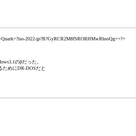
EI=?=Quark=?iso-2022-jp?B?GyRCR2M8fSRORHMwRhsoQg==?=
ws3.1のβだった。
るためにDR-DOSだと