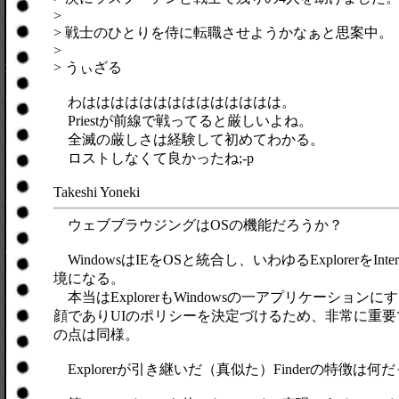
>
> 戦士のひとりを侍に転職させようかなぁと思案中。
>
> うぃざる
わはははははははははははははは。
Priestが前線で戦ってると厳しいよね。
全滅の厳しさは経験して初めてわかる。
ロストしなくて良かったね;-p
Takeshi Yoneki
ウェブブラウジングはOSの機能だろうか？
WindowsはIEをOSと統合し、いわゆるExplorerをI
境になる。
本当はExplorerもWindowsの一アプリケーシ
顔でありUIのポリシーを決定づけるため、非常に重要であ
の点は同様。
Explorerが引き継いだ（真似た）Finderの特徴は何