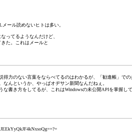
Lメール読めないヒトは多い。
りになってるようなんだけど、
いてきた。これはメールと
説得力のない言葉をならべてるのはわかるが、「勧進帳」での
。なんというか、やっぱオヂサン新聞なんだねぇ。
書き方をしてるが、これはWindowsの未公開APIを掌握
RDJEEkYyQkJF4kNxsoQg==?=