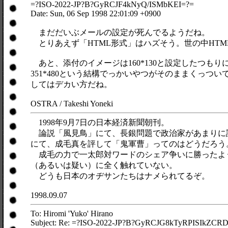
=?ISO-2022-JP?B?GyRCJF4kNyQ/ISMbKEI=?=
Date: Sun, 06 Sep 1998 22:01:09 +0900
まだだいぶメールの設定が死んでるようだね。
とりあえず「HTML形式」はハズそう。世の中HTM
あと、添付のイメージは160*130と設定したつも
351*480という結構でっかいやつがそのままくっつ
してはデカい方だね。
OSTRA / Takeshi Yoneki
1998年9月7日の日本経済新聞朝刊。
論説「風見鳥」にて、長銀問題で政治家があまりに
にて、成毛真を評して「鬼軍曹」ってのはどうだろう
成毛の力で一太郎対ワードのシェア争いに勝ったような
（あるいは疑い）に全く触れていない。
どうも日本のオヂサンたちはナメられてるぞ。
1998.09.07
To: Hiromi 'Yuko' Hirano
Subject: Re: =?ISO-2022-JP?B?GyRCJG8kTyRPISIkZC