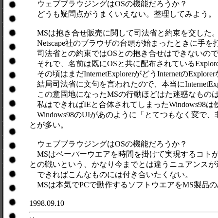
ウェブブラウジングはOSの機能だろうか？
どうも疑問点がうまくいえない。整理してみよう。
MSは抱き合せ販売に関して司法省と約束を交した
Netscape社のブラウザの台頭が始まったときに手
司法省との約束ではOSとの抱き合せはできないので
それで、名前は既にOSと共に配布されているExplor
その頃はまだInternetExplorerがどうInternetのEx
結局司法省に文句を言われたので、本当にInternetExpl
この意固地になったMSの行動ほどはた迷惑なもの
私はできればIEと合体されてしまったWindows98
Windows98のUIがあのように「とてつもなく
とが多い。
ウェブブラウジングはOSの機能だろうか？
MSはベーパーウエアを時間を掛けて実現するコトが多い
との戦いという、かなり今までとは違うニュアンスが
できればこんなものには付き合いたくない。
MSは本気でPCで動作するソフトウエアをMS製品
1998.09.10