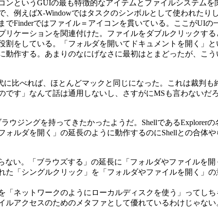
ンというGUIの最も特徴的なアイテムとファイルシステムを
例えばX-Windowではタスクのシンボルとして使われたりし
でFinderではファイル＝アイコンを貫いている。ここがUI
プリケーションを関連付けた。ファイルをダブルクリックする
役割をしている。「フォルダを開いてドキュメントを開く」という動
に動作する。あまりのなにげなさに最初はとまどったが、こう
.1の時代に比べれば、ほとんどマックと同じになった。これは裁判も
です」なんて話は通用しないし、さすがにMSも言わないだろう。
ジングを持ってきたかったようだ。ShellであるExplore
ルダを開く」の延長のように動作するのにShellとの合体やら
らない。「ブラウズする」の延長に「フォルダやファイルを開
「シングルクリック」を「フォルダやファイルを開く」の意味で
を「ネットワークのようにローカルディスクを使う」ってしち
イルアクセスのためのメタファとして優れているわけじゃない