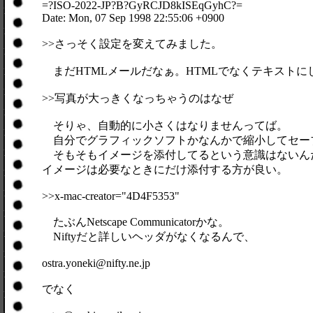
=?ISO-2022-JP?B?GyRCJD8kISEqGyhC?=
Date: Mon, 07 Sep 1998 22:55:06 +0900
>>さっそく設定を変えてみました。
まだHTMLメールだなぁ。HTMLでなくテキストに
>>写真が大っきくなっちゃうのはなぜ
そりゃ、自動的に小さくはなりませんってば。
自分でグラフィックソフトかなんかで縮小してセー
そもそもイメージを添付してるという意識はないん
イメージは必要なときにだけ添付する方が良い。
>>x-mac-creator="4D4F5353"
たぶんNetscape Communicatorかな。
Niftyだと詳しいヘッダがなくなるんで、
ostra.yoneki@nifty.ne.jp
でなく