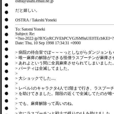
ostra@asahi.email.ne.jp
だと嬉しい。
OSTRA / Takeshi Yoneki
To: Satomi Yoneki
Subject: Re:
=?iso-2022-jp?B?GyRCJVEhPCVGJSM9aUE0TEcbKEI=?
Date: Thu, 10 Sep 1998 17:34:31 +0900
> 病院の待合室でぼ～～～っとしながらダンジョンも
> 唯一麻痺の解除ができる怪僧ラスプーチンが麻痺さ
> あれよという間に全員麻痺させられてしまいました
> パーティは全滅してました。
>
> 大ショックでした...。
>
> レベル1のキャラクタ4人で2階まで行き、ラスプー
> を助けてきました。階段の近くで全滅してたのが唯
>
> でも、麻痺解除って高いのね。
>
> 次にラスプーチンと戦士で残りの4人を助けました