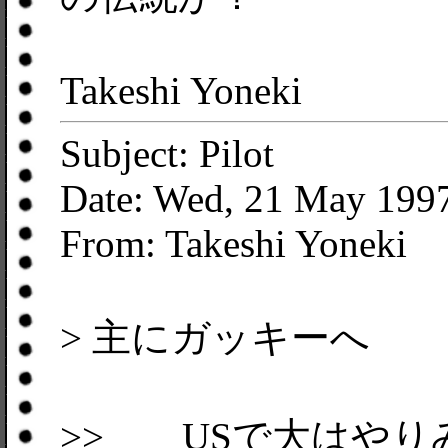
Takeshi Yoneki
Subject: Pilot
Date: Wed, 21 May 199
From: Takeshi Yoneki
> 主にガッキーへ
>> USで大はやり