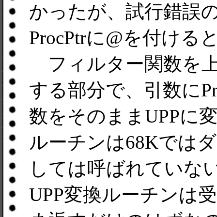
かったが、試行錯誤の
ProcPtrに@を付
フィルター関数を上
する部分で、引数にPr
数をそのままUPPに
ルーチンは68Kでは
しては呼ばれていな
UPP変換ルーチンは