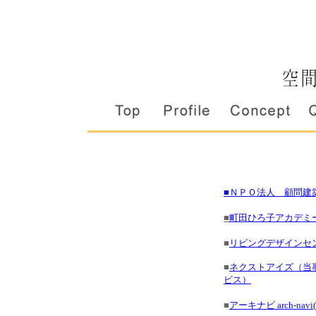
■ＮＰＯ法人 顧問建
■
町田ひろ子アカデミ
■
リビングデザインセン
■
ネクストアイズ（当
ビス）
■
アーキナビ arch-na