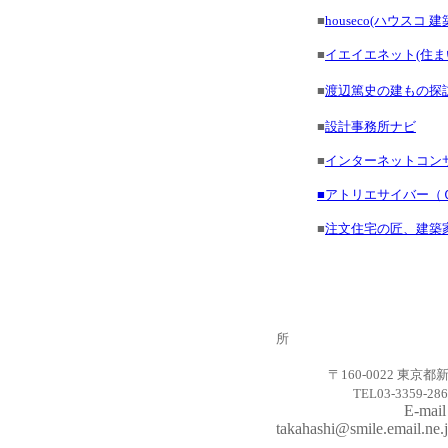
■
houseco(ハウスコ
■
イエイエネット(住ま
■
渡辺篤史の建もの探
■
設計事務所ナビ
■
インターネットコン
■アトリエサイバー（
■
注文住宅の匠、建築家O-
所
〒
160-0022
東京都
TEL03-3359-
E-mai
takahashi@smile.e