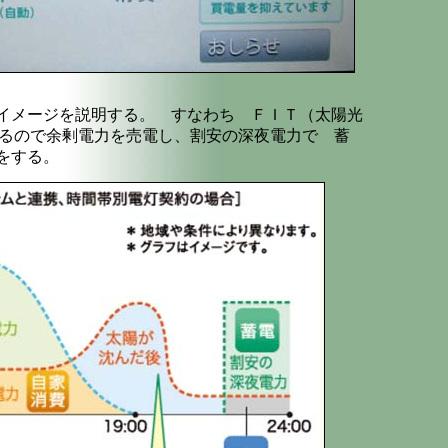
イメージを説明する。 すなわち ＦＩＴ（太陽光
くれるので余剰電力を売電し、割安の深夜電力で 蓄
をする。