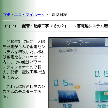
TOP
>
エコ・マイホーム
> 建築日記
（6）2） 配管・配線工事（その２） ～蓄電池システム増
2019年3月7日に 太陽
光発電がらみで蓄電池シ
ステムを増設した。機材
は蓄電池をクローゼット
内に、その他はパワーコ
ンディショナーの取替
え、配管・配線工事の追
加である。
これは試験運転中のシ
ステムのモニターであ
る。