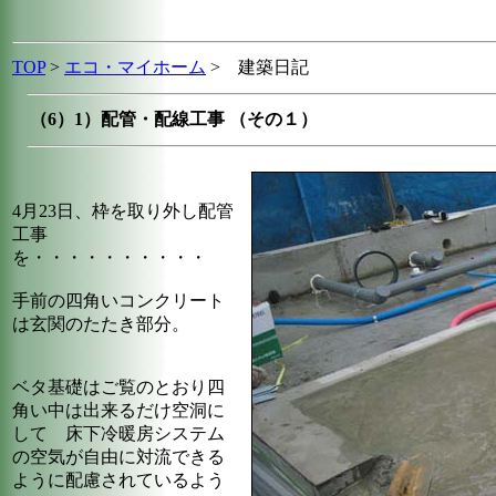
TOP
>
エコ・マイホーム
> 建築日記
（6）1）配管・配線工事 （その１）
4月23日、枠を取り外し配管
工事
を・・・・・・・・・・
手前の四角いコンクリート
は玄関のたたき部分。
ベタ基礎はご覧のとおり四
角い中は出来るだけ空洞に
して 床下冷暖房システム
の空気が自由に対流できる
ように配慮されているよう