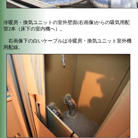
冷暖房・換気ユニットの室外壁面(右画像)からの吸気用配
管2本（床下の室内機へ）。
右画像下の白いケーブルは冷暖房・換気ユニット室外機
用配線。