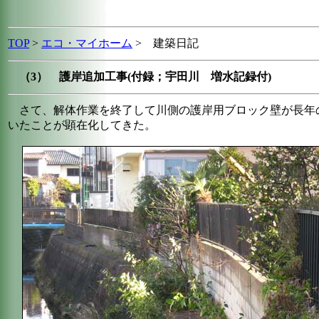
TOP
>
エコ・マイホーム
> 建築日記
（3） 護岸追加工事(付録；宇田川 増水記録付)
さて、解体作業を終了して川側の護岸用ブロック壁が長年の
いたことが顕在化してきた。