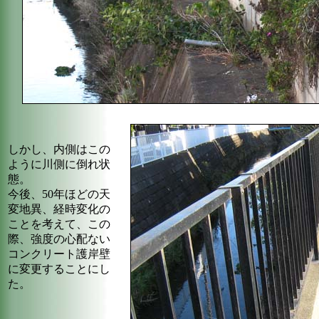
しかし、内側はこの
ように川側に倒れ状
態。
今後、50年ほどの天
変地異、経時変化の
ことを考えて、この
際、強度の心配ない
コンクリート護岸壁
に変更することにし
た。