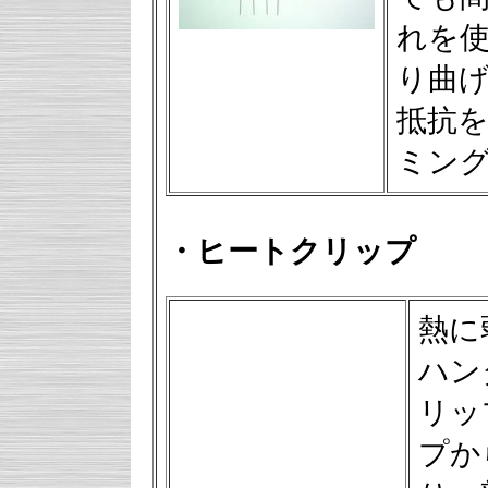
れを
り曲
抵抗
ミン
・ヒートクリップ
熱に
ハン
リッ
プか