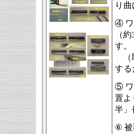
り曲
④ 
（約
す。
（取
する
⑤ 
置よ
半」
⑥ 