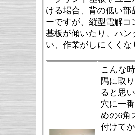
ける場合、背の低い部
ーですが、縦型電解コ
基板が傾いたり、ハン
い、作業がしにくくな
こんな
隅に取
ると思
穴に一番
めの6角
付けて