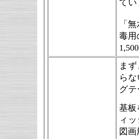
てい
「無
毒用の
1,
まず
らな
グテ
基板
ィッ
図画