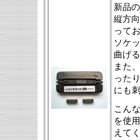
新品の
縦方向
ってお
ソケ
曲げ
また
った
にも
こんな
を使
えて