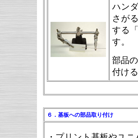
ハン
さが
する「
す。
部品
付け
６．基板への部品取り付け
・プリント基板やユニ