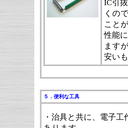
IC引
くの
こと
性能
ます
安い
５．便利な工具
・治具と共に、電子工
あります。