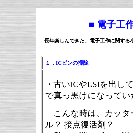
■ 電子工
長年楽しんできた、電子工作に関する小
１．ICピンの掃除
・古いICやLSIを出
で真っ黒けになってい
こんな時は、カッター
ル？ 接点復活剤？