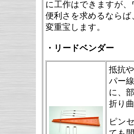
に工作はできますが、
便利さを求めるならば
変重宝します。
・リードベンダー
抵抗
パー
に、部
折り
ピン
ても