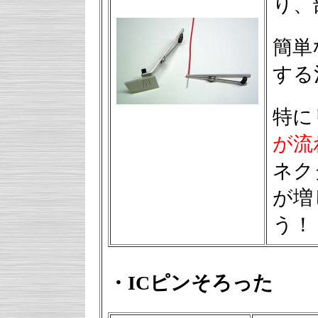
り、
簡単
する
特に
が流
ネク
が増
う！
・ICピンそろった