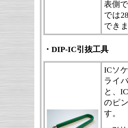
表側で
では2
でき
・DIP-IC引抜工具
ICソ
ライ
と、I
のピ
す。