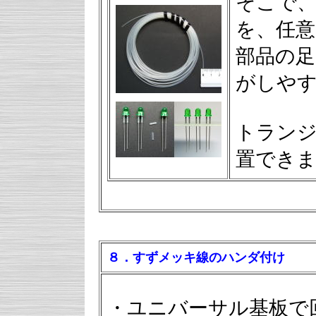
そこで、
を、任意
部品の足
がしや
トラン
置でき
８．すずメッキ線のハンダ付け
・ユニバーサル基板で