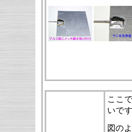
ここ
いで
図の