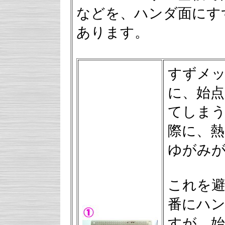
などを、ハンダ面にす
あります。
すずメ
に、始点
てしま
際に、
ゆがみ
これを
番にハ
すが、