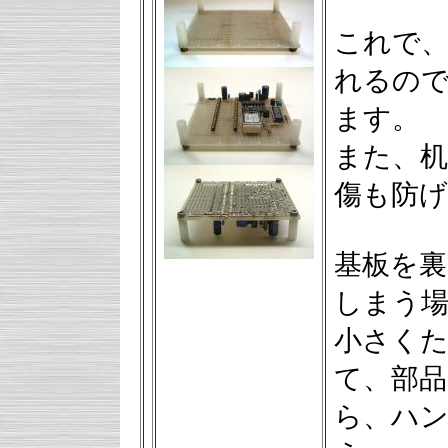
これで、
れるの
ます。
また、
傷も防
基板を裏
しまう
小さく
て、部
ら、ハ