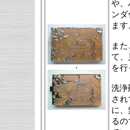
や、
ンダ
ます
また
て、
を行
↓
洗浄
され
に、
るの