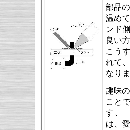
部品
温め
ンド
良い
こう
れて
なり
趣味
こと
す。
は、