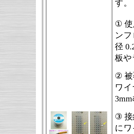
す。
① 
ンフ
径 
板や
② 
ワイ
3m
③ 
にワ