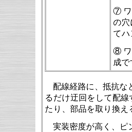
⑦ 
の穴
てハ
⑧ 
成で
配線経路に、抵抗な
るだけ迂回をして配線
たり、部品を取り換え
実装密度が高く、ピ