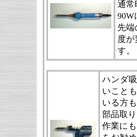
通常
90
先端
度が
す。
ハンダ
いこと
いる方
部品取り
作業にも