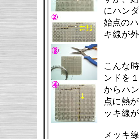
にハン
始点の
キ線が
こんな
ンドを
からハ
点に熱
ッキ線
メッキ