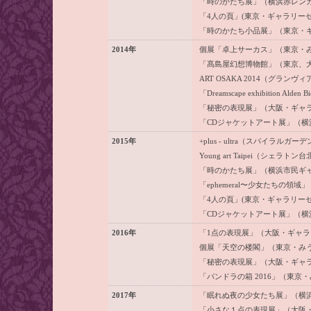
「時のかたち展」（横浜赤レン
「4人の頁」(東京・ギャラリー
「時のかたち小品展」（東京・
2014年
個展「卓上サーカス」（東京・
「髙島屋幻想博物館」（東京、
ART OSAKA 2014（グラ
「Dreamscape exhibition Alden
「秘密の表現展」（大阪・ギャ
「CDジャケットアート展」（横浜・G
2015年
+plus - ultra（スパイラルガーデ
Young art Taipei（シェラトン
「時のかたち展」（横浜市民ギ
「ephemeral〜少女たちの
「4人の頁」(東京・ギャラリー
「CDジャケットアート展」（横浜・G
2016年
「1点の表現展」（大阪・ギャ
個展「天空の楼閣」（東京・み
「秘密の表現展」（大阪・ギャ
「パンドラの箱 2016」（東京
2017年
「眠れぬ夜の少女たち展」（横浜・Ga
「小さな１点の表現展」（大阪