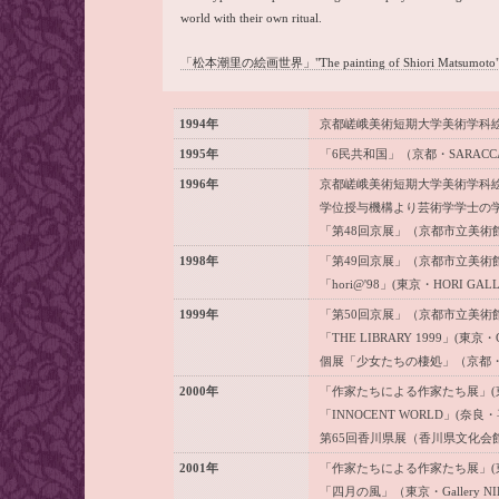
world with their own ritual.
「松本潮里の絵画世界」"The painting of Shiori Matsumoto
1994年
京都嵯峨美術短期大学美術学科絵画
1995年
「6民共和国」（京都・SARACC
1996年
京都嵯峨美術短期大学美術学科絵
学位授与機構より芸術学学士の
「第48回京展」（京都市立美術
1998年
「第49回京展」（京都市立美術
「hori@'98」(東京・HORI GALL
1999年
「第50回京展」（京都市立美術
「THE LIBRARY 1999」(東京・G
個展「少女たちの棲処」（京都
2000年
「作家たちによる作家たち展」(
「INNOCENT WORLD」(奈
第65回香川県展（香川県文化会
2001年
「作家たちによる作家たち展」(
「四月の風」（東京・Gallery NI