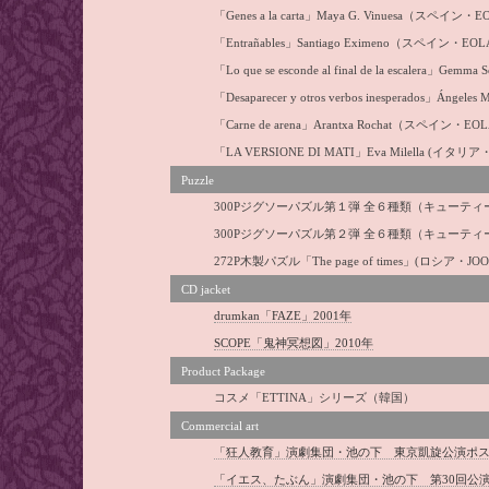
「Genes a la carta」Maya G. Vinuesa
（スペイン・EOL
「Entra
ñables」Santiago Eximeno
（スペイン・EOLA
「Lo que se esconde al final de la escalera」Gemma S
「Desaparecer y otros verbos inesperados」Ángeles M
「Carne de arena」Arantxa Rochat
（スペイン・EOLA
「LA VERSIONE DI MATI」Eva Milella (イタリア
Puzzle
300Pジグソーパズル第１弾 全６種類（キューティー
300Pジグソーパズル第２弾 全６種類（キューティー
272P木製パズル「The page of times」(ロシア・JO
CD jacket
drumkan「FAZE」2001年
SCOPE「鬼神冥想図」2010年
Product Package
コスメ「ETTINA」シリーズ（韓国）
Commercial art
「狂人教育」演劇集団・池の下 東京凱旋公演ポスタ
「イエス、たぶん」演劇集団・池の下 第30回公演ポ