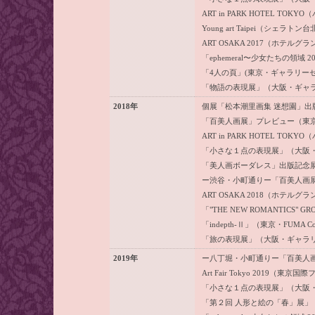
ART in PARK HOTEL TOK
Young art Taipei（シェラトン
ART OSAKA 2017（ホテ
「ephemeral〜少女たちの領
「4人の頁」(東京・ギャラリー
「物語の表現展」（大阪・ギャ
2018年
個展「松本潮里画集 迷想園」
「百美人画展」プレビュー（東
ART in PARK HOTEL TOK
「小さな１点の表現展」（大阪
「美人画ボーダレス」出版記念
ー渋谷・小町通りー「百美人画展」（東京
ART OSAKA 2018（ホテ
「"THE NEW ROMANTICS" GR
「indepth-Ⅱ」（東京・FUMA Co
「旅の表現展」（大阪・ギャラ
2019年
ー八丁堀・小町通りー「百美人
Art Fair Tokyo 2019（東京
「小さな１点の表現展」（大阪
「第２回 人形と絵の「春」展」