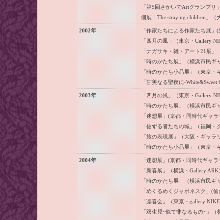
「第5回さかいでArtグランプリ
個展「The straying child
2002年
「作家たちによる作家たち展」(
「四月の風」（東京・Gallery NI
「ナガサキ・雑・アート21展」
「時のかたち展」（横浜市民ギ
「時のかたち小品展」（東京・
「甘美なる聖夜に-White&Sweet Chr
2003年
「四月の風」（東京・Gallery NI
「時のかたち展」（横浜市民ギ
「迷想展」(京都・同時代ギャラ
「信ずる者たちの城」（福岡・
「旅の表現展」（大阪・ギャラ
「時のかたち小品展」（東京・
2004年
「迷想展」(京都・同時代ギャラ
「新春展」（横浜・Gallery ARK
「時のかたち展」（横浜市民ギ
「めくるめくジャポネスク」(仙台・Gl
「凛春会」（東京・gallery NIK
「双生児~似て非なるもの~」（