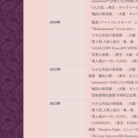
「ephemeral〜少女たちの領
「4人の頁」(東京・ギャラリー
「物語の表現展」（大阪・ギャ
2020年
「阪急×アートコレクターズ ニ
「"Shakespearean" Group s
「小さな作品の表現展」（大阪
「第３回 人形と絵の「春」展」
「４GALLERY From AFT WEE
「百美人画展」（東京、大阪・Artglo
「美人画ボーダレス2020」（
2021年
「小さな作品の表現展」（大阪
個展「魔女の家」（東京・みう
「ephemeral〜少女たちの領
「物語の表現展」（大阪・ギャ
「芸術新聞社創業70周年記念展
2022年
「小さな作品の表現展」（大阪
「第５回 人形と絵の「春」展」
「美人画ボーダレス2022」（
「LUMINOUS」（東京・FUMA Co
個展「Sleepless Night」(ニューヨ
「The Last Unicorn 40th Anni