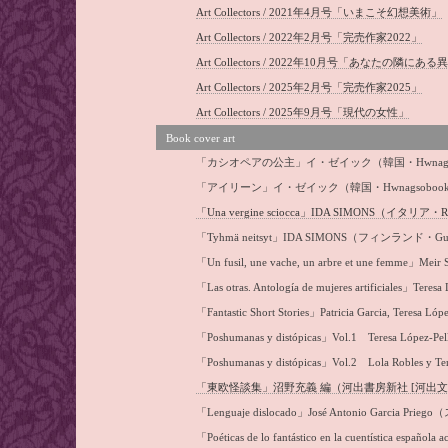
Art Collectors / 2021年4月号「いまこそ幻想美術」
Art Collectors / 2022年2月号「完売作家2022」
Art Collectors / 2022年10月号「あなたの隣にあ
Art Collectors / 2025年2月号「完売作家2025」
Art Collectors / 2025年9月号「現代の女性」
Book cover art
「カシオペアの公主」イ・ゼイック（韓国・Hwnagsob
「アイリーン」イ・ゼイック（韓国・Hwnagsobooks
「Una vergine sciocca」IDA SIMONS（イタリア・
「Tyhmä neitsyt」
IDA SIMONS（フィンランド・Gumme
「Un fusil, une vache, un arbre et une femme
「Las otras. Antología de mujeres artificiales
「Fantastic Short Stories」Patricia Garcia, Teres
「Poshumanas y distópicas」Vol.1
Teresa López-
「Poshumanas y distópicas」
Vol.2 Lola Robles y Ter
「東欧怪談集」沼野充義 編（河出書房新社 [河出文庫
「Lenguaje dislocado」José Antonio Garcia Priego
（
「Poéticas de lo fantástico en la cuentística espa