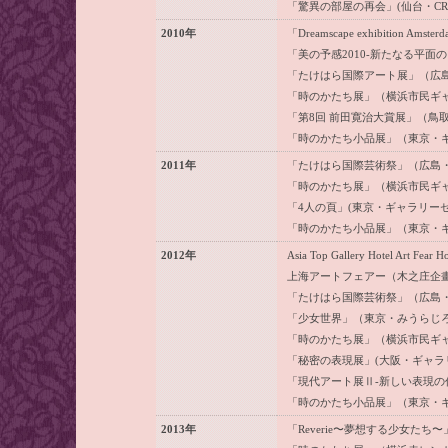
「驚異の部屋の再会」(仙台・CROSS R
2010年
「Dreamscape exhibition Ams
「美の予感2010-新たなる平
「たけはら国際アート展」（広
「時のかたち展」（横浜市民ギ
「第8回 前田寛治大賞展」（鳥
「時のかたち小品展」（東京・
2011年
「たけはら国際芸術祭」（広島
「時のかたち展」（横浜市民ギ
「4人の頁」(東京・ギャラリー
「時のかたち小品展」（東京・
2012年
Asia Top Gallery Hotel Art
上海アートフェアー（木之庄企
「たけはら国際芸術祭」（広島
「少女世界」（東京・みうらじ
「時のかたち展」（横浜市民ギ
「秘密の表現展」(大阪・ギャラ
「現代アート展Ⅱ-新しい表現の
「時のかたち小品展」（東京・
2013年
「Reverie〜夢想する少女た