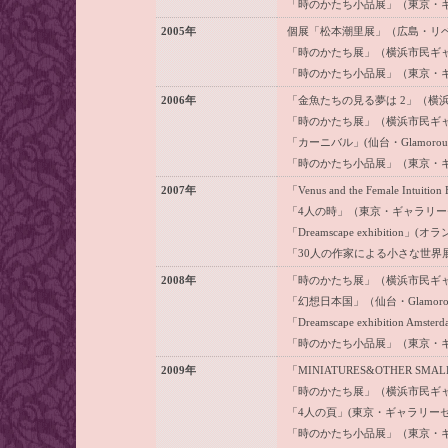
「時のかたち小品展」（東京・
2005年
個展「松本潮里展」（広島・リベ
「時のかたち展」（横浜市民ギ
「時のかたち小品展」（東京・
2006年
「金魚たちの見る夢は 2」（横
「時のかたち展」（横浜市民ギ
「カーニバル」(仙台・Glamorous 
「時のかたち小品展」（東京・
2007年
「Venus and the Female I
「4人の時」（東京・ギャラリ
「Dreamscape exhibition」(オラン
「30人の作家による小さな世界展
2008年
「時のかたち展」（横浜市民ギ
「幻想日本国」（仙台・Glamorous
「Dreamscape exhibition Ams
「時のかたち小品展」（東京・
2009年
「MINIATURES&OTHER SMA
「時のかたち展」（横浜市民ギ
「4人の頁」(東京・ギャラリー
「時のかたち小品展」（東京・