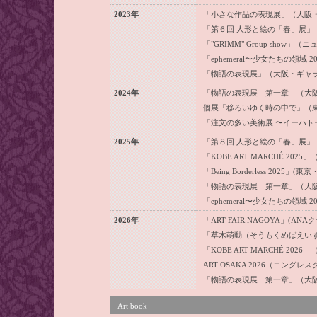
2023年
「小さな作品の表現展」（大阪
「第６回 人形と絵の「春」展」
「"GRIMM" Group show」（ニ
「ephemeral〜少女たちの領
「物語の表現展」（大阪・ギャ
2024年
「物語の表現展 第一章」（大
個展「移ろいゆく時の中で」（
「注文の多い美術展 〜イーハト
2025年
「第８回 人形と絵の「春」展」
「KOBE ART MARCHÉ 
「Being Borderless 202
「物語の表現展 第一章」（大
「ephemeral〜少女たちの領
2026年
「ART FAIR NAGOYA」
「草木萌動（そうもくめばえいず
「KOBE ART MARCHÉ 
ART OSAKA 2026（コングレス
「物語の表現展 第一章」（大
Art book