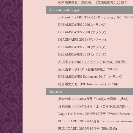
松本潮里画集「迷想園」（芸術新聞社）2018年
Art book (anthology)
a:B book 3（ART BOXインターナショナル）1997
DREAMSCAPES 2006 (オランダ)
DREAMSCAPES 2008 (オランダ)
IMAGINAIRE 2008 (デンマーク)
DREAMSCAPES 2010 (オランダ)
DREAMSCAPES 2013 (オランダ)
ALICE inspiration（スペイン・monsa）2017年
美人画ボーダレス（芸術新聞社）2017年
DREAMSCAPES Edition six 2017（オランダ）
暗き麗女たち（PIE International）2023年
Magazine
美術の窓 / 2004年4月号「'04新人大図鑑」(表紙)
月刊美術 / 2005年2月号「ようこそ不思議の国へ」
Vogue Girl Korea / 2006年12月号「Wicled Fantasi
PUBLIC ART / 2007年11月号「artist - shiori mat
PUBLIC ART / 2009年10月号 (韓国/表紙)