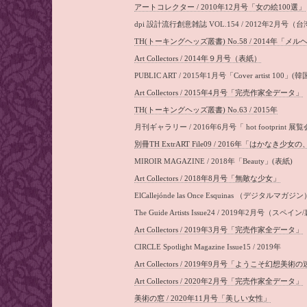
アートコレクター / 2010年12月号「女の絵100選」
dpi 設計流行創意雑誌 VOL.154 / 2012年2月号（
TH(トーキングヘッズ叢書) No.58 / 2014年「
Art Collectors / 2014年９月号（表紙）
PUBLIC ART / 2015年1月号「Cover artist 100」(
Art Collectors / 2015年4月号「完売作家全データ」
TH(トーキングヘッズ叢書) No.63 / 2015年
月刊ギャラリー / 2016年6月号「 hot footprint 
別冊TH ExtrART File09 / 2016年「はかなき
MIROIR MAGAZINE / 2018年「Beauty」(表紙)
Art Collectors / 2018年8月号「無敵な少女」
ElCallejónde las Once Esquinas （デジタル
The Guide Artists Issue24 / 2019年2月号（スペ
Art Collectors / 2019年3月号「完売作家全データ」
CIRCLE Spotlight Magazine Issue15 / 2019年
Art Collectors / 2019年9月号「ようこそ幻想美
Art Collectors / 2020年2月号「完売作家全データ」
美術の窓 / 2020年11月号「美しい女性」