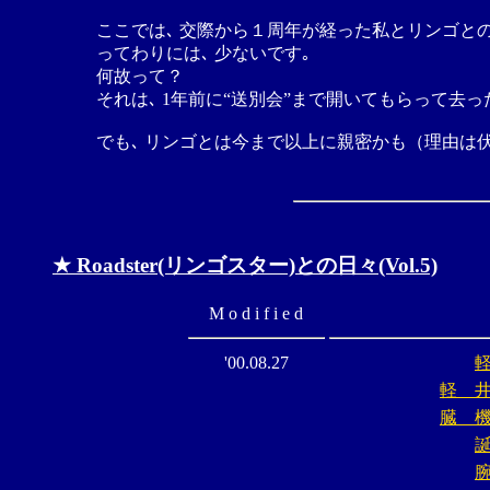
ここでは､ 交際から１周年が経った私とリンゴと
ってわりには､ 少ないです｡
何故って？
それは､ 1年前に“送別会”まで開いてもらって去
でも､ リンゴとは今まで以上に親密かも（理由は伏
★ Roadster(リンゴスター)との日々(Vol.5)
M o d i f i e d
'00.08.27
軽 
臓 