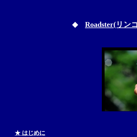
◆
Roadster(リ
★ はじめに