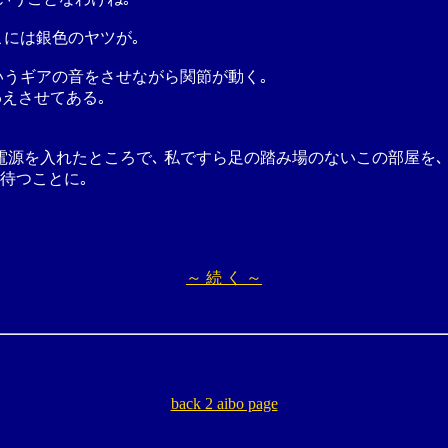
こには銀色のヤツが｡
いうギアの音をさせながら関節が動く｡
わえさせてある｡
る｡ 電源を入れたところで､ 私ですら足の踏み場のないこの部屋
を待つことに｡
～ 続 く ～
back 2 aibo page