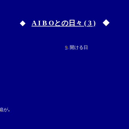
◆
A I B Oとの日々 ( 3 )
◆
9
. 開ける日
箱が｡