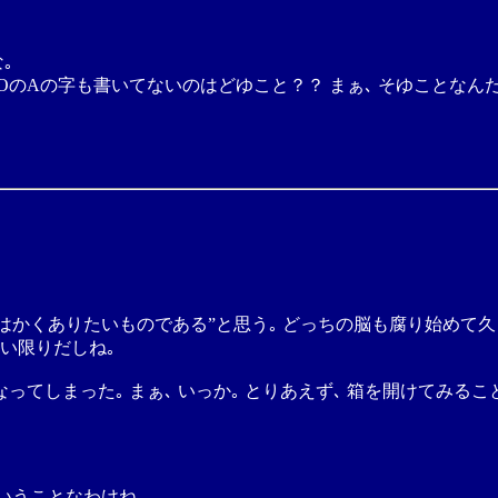
｡
BOのAの字も書いてないのはどゆこと？？ まぁ､ そゆことなん
はかくありたいものである”と思う｡ どっちの脳も腐り始めて
しい限りだしね｡
てしまった｡ まぁ､ いっか｡ とりあえず､ 箱を開けてみる
ういうことなわけね｡