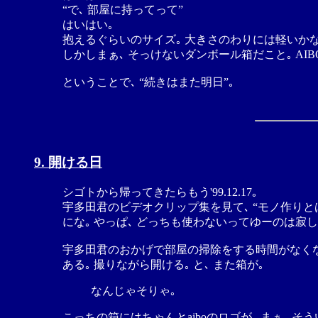
“で､ 部屋に持ってって”
はいはい｡
抱えるぐらいのサイズ｡ 大きさのわりには軽いかな
しかしまぁ､ そっけないダンボール箱だこと｡ AI
ということで､ “続きはまた明日”｡
9. 開ける日
シゴトから帰ってきたらもう'99.12.17｡
宇多田君のビデオクリップ集を見て､ “モノ作りと
にな｡ やっぱ､ どっちも使わないってゆーのは寂
宇多田君のおかげで部屋の掃除をする時間がなくなっ
ある｡ 撮りながら開ける｡ と､ また箱が｡
なんじゃそりゃ｡
こっちの箱にはちゃんとaiboのロゴが｡ まぁ､ そ