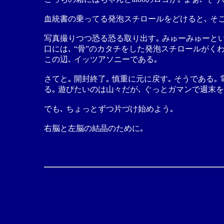
血統書の乗ってる発泡スチロールをどけると､ そ
写真撮りつつ恐る恐る取り出す｡ みゅーみゅーと
口には､ “骨”のカタチをした発泡スチロールがく
この辺､ イッツアソニーである｡
さてと｡ 開封終了｡ 慎重に元に戻す｡ そうであ
る｡ 遊びたいのは山々だが､ ぐっとガマンで週末
でも､ ちょっとずつ片づけ始めよう｡
右脳と左脳の結晶のために｡