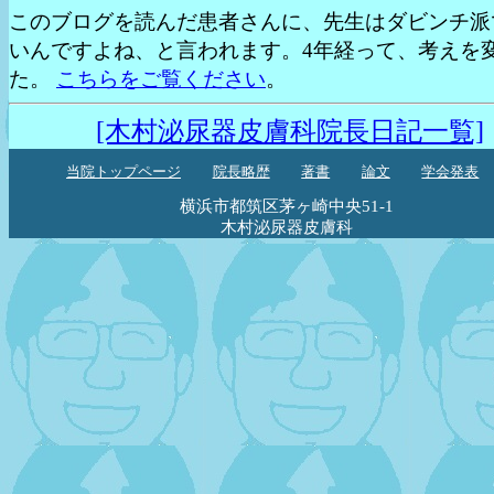
このブログを読んだ患者さんに、先生はダビンチ派
いんですよね、と言われます。4年経って、考えを
た。
こちらをご覧ください
。
[木村泌尿器皮膚科院長日記一覧]
当院トップページ
院長略歴
著書
論文
学会発表
横浜市都筑区茅ヶ崎中央51-1
木村泌尿器皮膚科