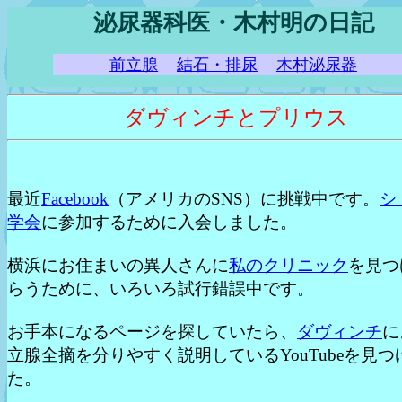
泌尿器科医・木村明の日記
前立腺
結石・排尿
木村泌尿器
ダヴィンチとプリウス
最近
Facebook
（アメリカのSNS）に挑戦中です。
シ
学会
に参加するために入会しました。
横浜にお住まいの異人さんに
私のクリニック
を見つ
らうために、いろいろ試行錯誤中です。
お手本になるページを探していたら、
ダヴィンチ
に
立腺全摘を分りやすく説明しているYouTubeを見つ
た。