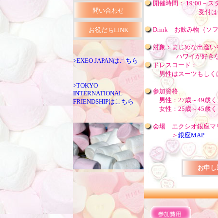
開催時間： 19:00－
問い合わせ
受付は18:4
Drink お飲み物（
お役だちLINK
対象：まじめな出逢い
ハワイが好き
>EXEO JAPANはこちら
ドレスコード：
男性はスーツもしく
>TOKYO
参加資格
INTERNATIONAL
男性：27歳～49歳
FRIENDSHIPはこちら
女性：25歳～45歳
会場 エクシオ銀座マ
＞
銀座MAP
お申し