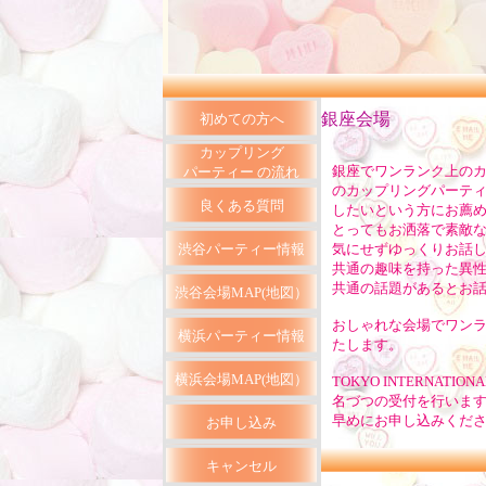
銀座会場
初めての方へ
カップリング
銀座でワンランク上の
パーティー の流れ
のカップリングパーテ
良くある質問
したいという方にお薦め
とってもお洒落で素敵
渋谷パーティー情報
気にせずゆっくりお話
共通の趣味を持った異
共通の話題があるとお
渋谷会場MAP(地図）
おしゃれな会場でワンラン
横浜パーティー情報
たします。
横浜会場MAP(地図
）
TOKYO INTERNATIO
名づつの受付を行いま
早めにお申し込みくだ
お申し込み
キャンセル