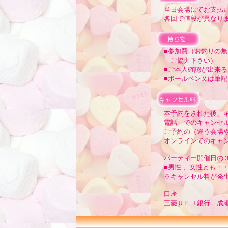
当日会場にてお支払い
各回で値段が異なりま
■参加費（お釣りの無
ご協力下さい）
■ご本人確認が出来る
■ボールペン又は筆記
本予約をされた後、キ
電話 でのキャンセル
ご予約の（違う会場や
オンラインでのキャン
パーティー開催日の３
■男性 、女性とも・
※キャンセル料が発生
口座
三菱ＵＦＪ銀行 成瀬