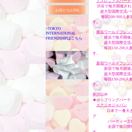
ミスレニアスパーテ
渋谷で毎月開催され
お役だちLINK
超大型国際交流パ
毎回200-300人参
す。
>TOKYO
横浜ワールドフレン
INTERNATIONAL
横浜で毎月開催さ
FRIENDSHIPはこちら
超大型国際交流パ
毎回150-200人
す。
新宿ワールドフレン
新宿で毎月開催さ
超大型国際交流パ
毎回150-200人
す。
英語以外
★カップリングパーテ
エクシオジャパン
日本で一番大
グ
パーティー主催
全国で毎日開催
す