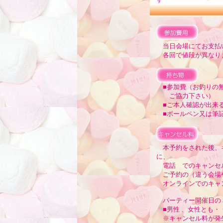
当日会場にてお支払い
各回で値段が異なり
■参加費（お釣りの無
ご協力下さい）
■ご本人確認が出来る
■ボールペン又は筆記
本予約をされた後、
に、
電話 でのキャンセ
ご予約の（違う会場や
オンラインでのキャ
パーティー開催日の
■男性 、女性とも・
※キャンセル料が発生