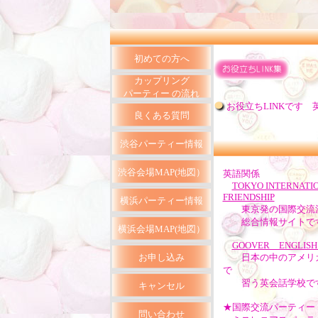
初めての方へ
カップリング
パーティー の流れ
お役立ちLINKです
良くある質問
渋谷パーティー情報
渋谷会場MAP(地図）
英語関係
TOKYO INTERNATI
FRIENDSHIP
横浜パーティー情報
東京発の国際交流
総合情報サイトで
横浜会場MAP(地図）
GOOVER ENGLISH
お申し込み
日本の中のアメリカ
で
習う英会話学校で
キャンセル
★国際交流パーティー
問い合わせ