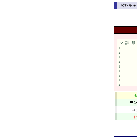
攻略チャー
モ
コ
（