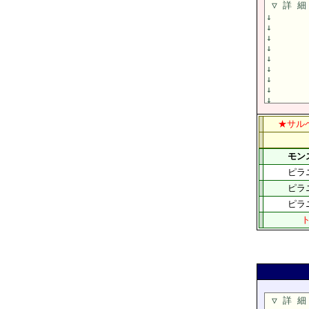
★サル
モン
ピラ
ピラ
ピラ