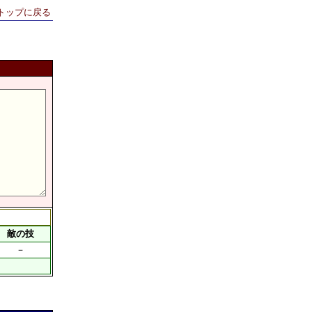
トップに戻る
→
敵の技
－