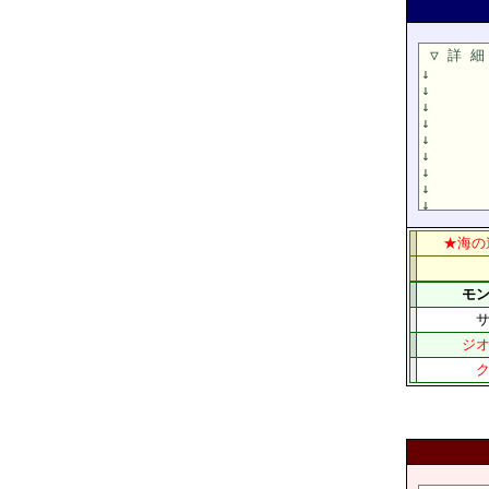
★海の
モ
ジ