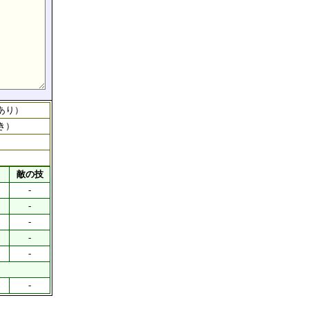
あり）
き）
敵の技
-
-
-
-
-
-