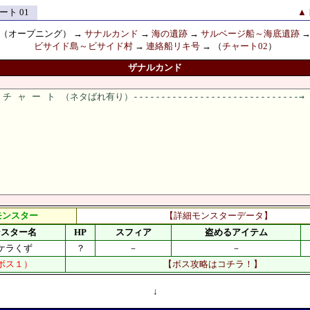
ト 01
▲
（オープニング） →
サナルカンド
→
海の遺跡
→
サルベージ船～海底遺跡
ビサイド島～ビサイド村
→
連絡船リキ号
→ （
チャート02
）
ザナルカンド
モンスター
【詳細モンスターデータ】
ンスター名
HP
スフィア
盗めるアイテム
ケラくず
？
－
－
ボス１）
【ボス攻略はコチラ！】
↓