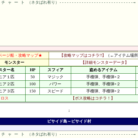
ベージ船・攻略マップ★
【攻略マップはコチラ!!】
（←アイテム場所
モンスター
【詳細モンスターデータ】
スター名
HP
スフィア
盗めるアイテム
ニア１匹
50
マジック
手榴弾、手榴弾×２
ニア２匹
100
パワー
手榴弾、手榴弾×２
ニア３匹
150
スピード
手榴弾、手榴弾×２
トロス
【ボス攻略はコチラ！】
↓
ビサイド島～ビサイド村