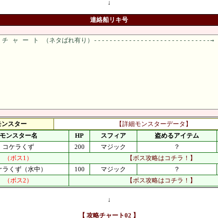
↓
連絡船リキ号
モンスター
【詳細モンスターデータ】
モンスター名
HP
スフィア
盗めるアイテム
コケラくず
200
マジック
？
（ボス1）
【ボス攻略はコチラ！】
ケラくず（水中）
100
マジック
？
（ボス2）
【ボス攻略はコチラ！】
↓
【 攻略チャート02 】