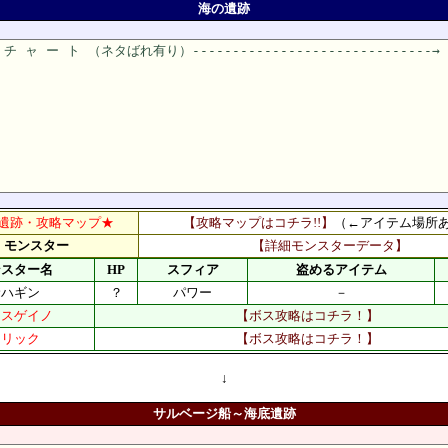
海の遺跡
遺跡・攻略マップ★
【攻略マップはコチラ!!】
（←アイテム場所
モンスター
【詳細モンスターデータ】
ンスター名
HP
スフィア
盗めるアイテム
サハギン
？
パワー
－
オスゲイノ
【ボス攻略はコチラ！】
クリック
【ボス攻略はコチラ！】
↓
サルベージ船～海底遺跡