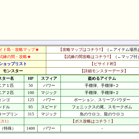
イド島・攻略マップ★
【攻略マップはコチラ!!】
（←アイテム場所
試練の間・攻略★
【試練の間攻略はコチラ!!】
（←マップ付
ショップリスト
【ビサイド村】
モンスター
【詳細モンスターデータ】
スター名
HP
スフィア
盗めるアイテム
ニア１匹
50
パワー
手榴弾、手榴弾×２
ニア２匹
100
マジック
手榴弾、手榴弾×２
ィンゴ
125
パワー
ポーション、スリープパウダー
ンドル
95
スピード
フェニックスの尾、スモークボム
タープリン
315
マジック
魚のウロコ、龍のウロコ
ス1）
【ボス攻略はコチラ！】
（特殊）
1400
パワー
-