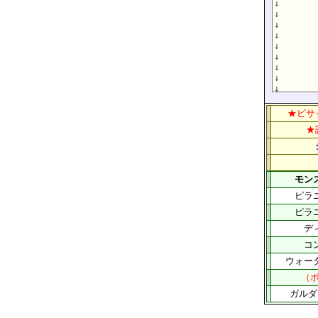
★ビサ
★
モン
ピラ
ピラ
デ
コ
ウォー
（ボ
ガルダ