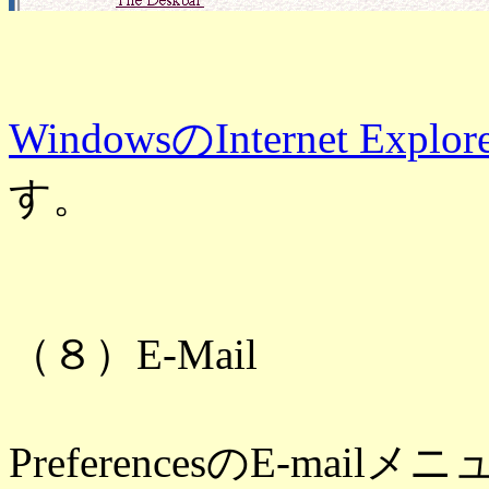
WindowsのInternet Explor
す。
（８）E-Mail
PreferencesのE-mai