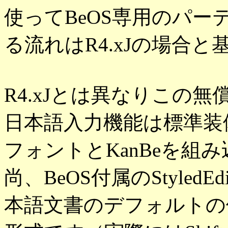
使ってBeOS専用のパ
る流れはR4.xJの場合
R4.xJとは異なりこの無
日本語入力機能は標準装
フォントとKanBeを組
尚、BeOS付属のStyle
本語文書のデフォルトの保存形