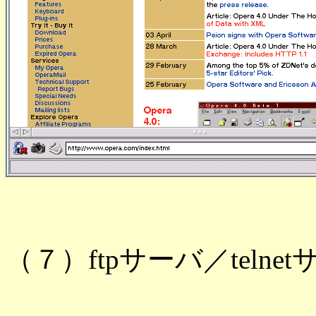
（７）ftpサーバ／telne