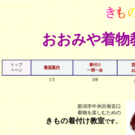
UA-155871090-
おおみや着物
トップ
着付け
教室案内
ページ
一期一会
1/1
3/8
新潟市中央区南笹口
着物を楽しむための
きもの着付け教室
です。