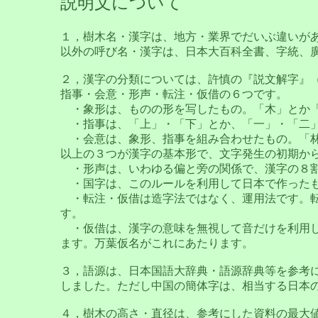
説明文について
１，樹木名・漢字は、地方・業界でだいぶ違いが
以外の呼び名・漢字は、日本大百科全書、字統、
２，漢字の分類については、許慎の『説文解字』（
指事・会意・形声・転注・仮借の６つです。
・象形は、ものの形を写したもの。「木」とか
・指事は、「上」・「下」とか、「一」・「二
・会意は、象形、指事を組み合わせたもの。「林
以上の３つが漢字の基本形で、文字発生の初期か
・形声は、いわゆる偏と旁の関係で、漢字の８割
・国字は、このルールを利用して日本で作ったも
・転注・仮借は造字法ではなく、運用法です。転
す。
・仮借は、漢字の意味を無視して音だけを利用し
ます。万葉仮名がこれにあたります。
３，語源は、日本国語大辞典・語源辞典等を参考
しました。ただし中国の簡体字は、相当する日本
４，樹木の高さ・直径は、参考にした資料の最大