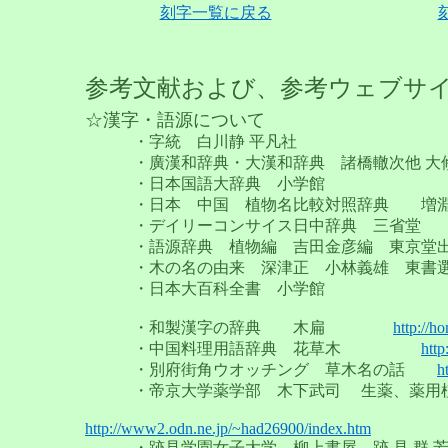
刻字一覧に戻る
参考文献および、参考ウェブサ
☆漢字・語源について
・字統 白川静 平凡社
・廣漢和辞典・大漢和辞典 諸橋轍次他 大
・日本国語大辞典 小学館
・日本 中国 植物名比較対照辞典 増淵
・デイリーコンサイス日中辞典 三省堂
・語源辞典 植物編 吉田金彦編 東京
・木の名の由来 深津正 小林義雄 東書
・日本大百科全書 小学館
・和製漢字の辞典 木扁
http://
・中国料理用語辞典 花草木
http
・別府街角ウオッチング 草木名の話
h
・帝京大学薬学部 木下武司 生薬、薬用
http://www2.odn.ne.jp/~had26900/index.htm
・跡見学園女子大学 柳上書屋 跡 見 