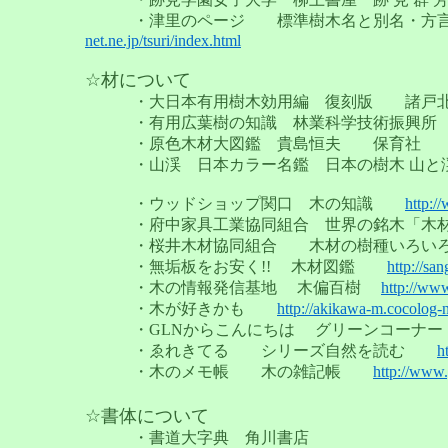
・津里のページ 標準樹木名と別名・
net.ne.jp/tsuri/index.html
☆材について
・大日本有用樹木効用編 復刻版 諸戸北郎
・有用広葉樹の知識 林業科学技術振興所
・原色木材大図鑑 貴島恒夫 保育社
・山渓 日本カラー名鑑 日本の樹木 
・ウッドショップ関口 木の知識
http:/
・府中家具工業協同組合 世界の銘木「木
・桜井木材協同組合 木材の樹種いろ
・無垢板をお安く!! 木材図鑑
http://sa
・木の情報発信基地 木偏百樹
http://www
・木が好きかも
http://akikawa-m.cocolog-
・GLNからこんにちは グリーンコー
・ゑれきてる シリーズ自然を読む
h
・木のメモ帳 木の雑記帳
http://www.
☆書体について
・書道大字典 角川書店