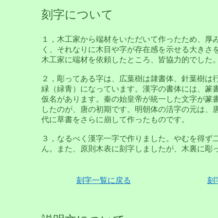
刻字について
１，木工家から端材をいただいて作ったため、厚
く、それなりに木目や字が存在感を示せる大きさを考
木工家に端材を依頼したところ、皆協力的でした
２，彫ってある字は、広葉樹は隷書体、針葉樹は
緑（緑青）になっています。漢字の書体には、篆
仮名があります。秦の始皇帝が統一した文字が篆
したのが、唐の初期です。明朝体の活字の元は、
代に草書をさらに崩して作ったものです。
３，なるべく漢字一字で作りました。やむを得ず
ん。また、原則木表に刻字しましたが、木裏に彫
刻字一覧に戻る
刻