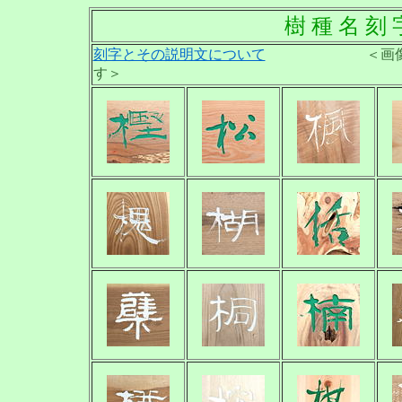
樹 種 名 刻 
刻字とその説明文について
＜画像をクリッ
す＞