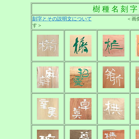
樹 種 名 刻 字
刻字とその説明文について
＜画像をクリッ
す＞