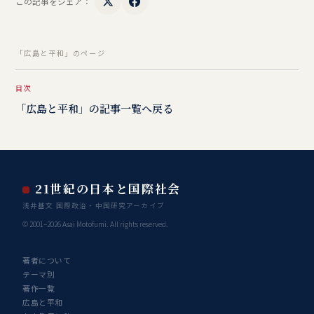
この記事をシェア：
「広島と平和」のページ
目次
「広島と平和」の記事一覧へ戻る
21世紀の日本と国際社会
浅井基文 国際政治・中国研究アーカイブ
© 2001–2026 Asai Motofumi. All rights reserved.
著者について
テーマ別
著作一覧
広島と平和