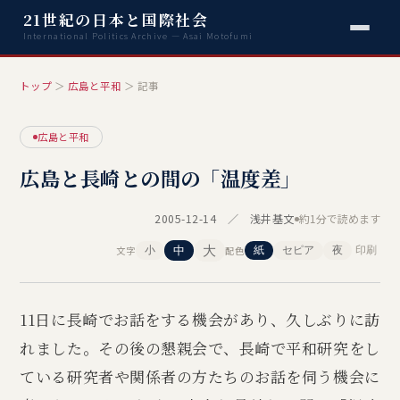
21世紀の日本と国際社会
International Politics Archive — Asai Motofumi
トップ
＞
広島と平和
＞ 記事
広島と平和
広島と長崎との間の「温度差」
2005-12-14 ／ 浅井基文
約1分で読めます
大
文字
中
配色
小
紙
セピア
夜
印刷
11日に長崎でお話をする機会があり、久しぶりに訪
れました。その後の懇親会で、長崎で平和研究をし
ている研究者や関係者の方たちのお話を伺う機会に