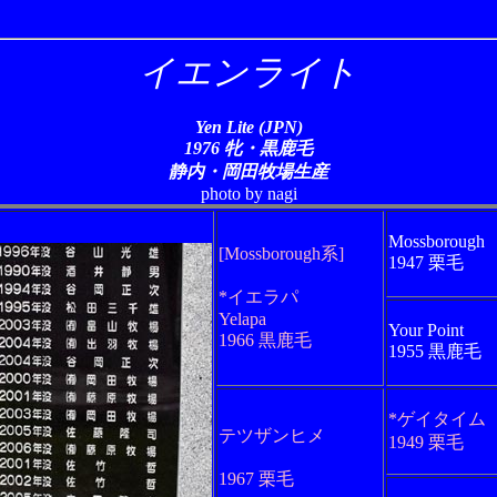
イエンライト
Yen Lite (JPN)
1976 牝・黒鹿毛
静内・岡田牧場生産
photo by nagi
Mossborough
[Mossborough系]
1947 栗毛
*イエラパ
Yelapa
Your Point
1966 黒鹿毛
1955 黒鹿毛
*ゲイタイム
テツザンヒメ
1949 栗毛
1967 栗毛