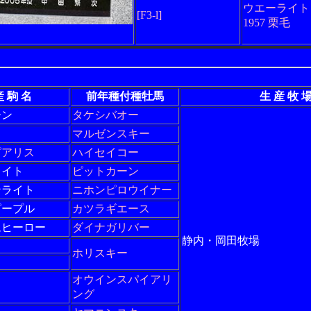
ウエーライト
[F3-l]
1957 栗毛
産 駒 名
前年種付種牡馬
生 産 牧 
ーン
タケシバオー
マルゼンスキー
ピアリス
ハイセイコー
ライト
ピットカーン
ンライト
ニホンピロウイナー
ピープル
カツラギエース
ムヒーロー
ダイナガリバー
静内・岡田牧場
ホリスキー
オウインスパイアリ
ング