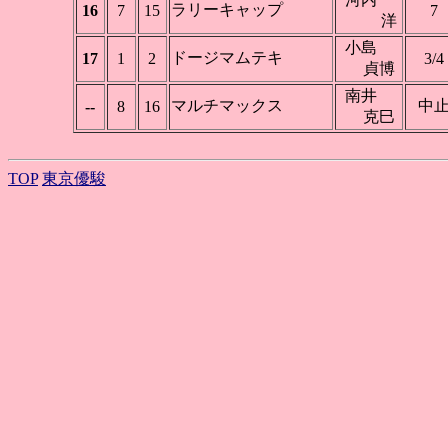
ラリーキャップ
16
7
15
7
洋
小島
ドージマムテキ
17
1
2
3/4
貞博
南井
マルチマックス
中
--
8
16
克巳
TOP
東京優駿