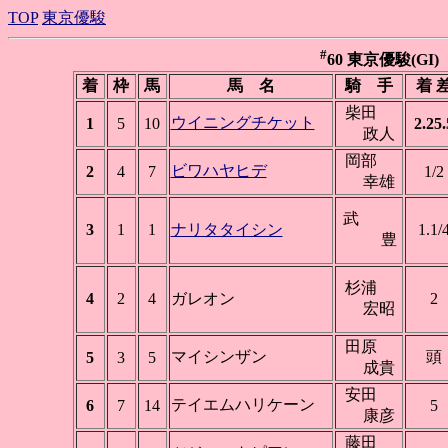
TOP
東京優駿
#
60 東京優駿(GI) 東
着
枠
馬
馬 名
騎 手
着 
柴田
ウイニングチケット
1
5
10
2.25.
政人
岡部
ビワハヤヒデ
2
4
7
1/2
幸雄
武
3
1
1
ナリタタイシン
1.1/
豊
杉浦
4
2
4
ガレオン
2
宏昭
田原
マイシンザン
頭
5
3
5
成貴
安田
テイエムハリケーン
6
7
14
5
康彦
藤田