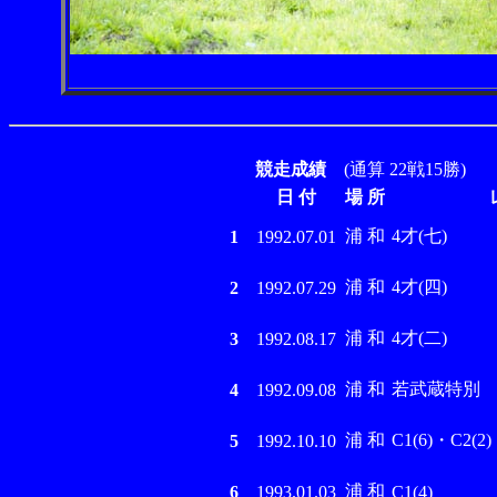
競走成績
(通算 22戦15勝)
日 付
場 所
浦 和
4才(七)
1
1992.07.01
浦 和
4才(四)
2
1992.07.29
浦 和
4才(二)
3
1992.08.17
浦 和
若武蔵特別
4
1992.09.08
浦 和
C1(6)・C2(2)
5
1992.10.10
浦 和
6
1993.01.03
C1(4)