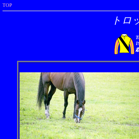
TOP
トロ
T
1