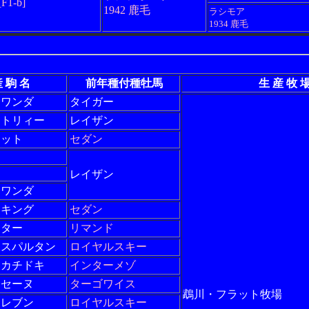
[F1-b]
1942 鹿毛
ラシモア
1934 鹿毛
 駒 名
前年種付種牡馬
生 産 牧 
ヌワンダ
タイガー
ントリィー
レイザン
ミット
セダン
レイザン
イワンダ
ーキング
セダン
ーター
リマンド
ースパルタン
ロイヤルスキー
ンカチドキ
インターメゾ
ラセーヌ
ターゴワイス
鵡川・フラット牧場
イレブン
ロイヤルスキー