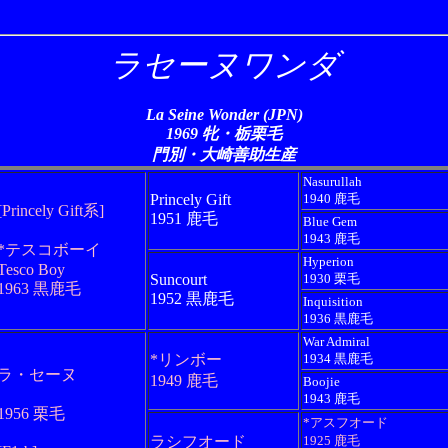
ラセーヌワンダ
La Seine Wonder (JPN)
1969 牝・栃栗毛
門別・大崎善助生産
Nasurullah
Princely Gift
1940 鹿毛
[Princely Gift系]
1951 鹿毛
Blue Gem
1943 鹿毛
*テスコボーイ
Hyperion
Tesco Boy
Suncourt
1930 栗毛
1963 黒鹿毛
1952 黒鹿毛
Inquisition
1936 黒鹿毛
War Admiral
*リンボー
1934 黒鹿毛
ラ・セーヌ
1949 鹿毛
Boojie
1943 鹿毛
1956 栗毛
*アスフオード
ラシフオード
1925 鹿毛