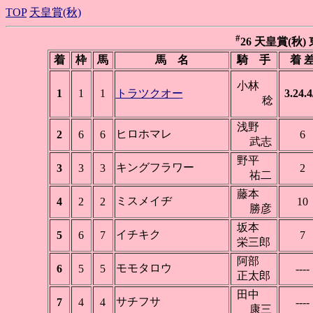
TOP
天皇賞(秋)
#
26 天皇賞(秋) 東
着
枠
馬
馬 名
騎 手
着 
小林
1
1
1
トラツクオー
3.24.4
稔
浅野
ヒロホマレ
2
6
6
6
武志
野平
キングフラワー
3
3
3
2
祐二
藤本
ミスメイヂ
4
2
2
10
勝彦
坂本
イチキク
5
6
7
7
栄三郎
阿部
モモタロウ
6
5
5
----
正太郎
田中
サチフサ
7
4
4
----
康三