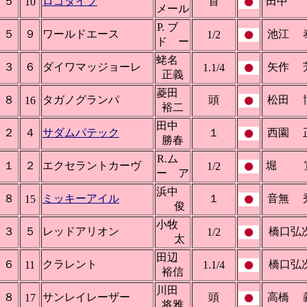
５
ロゴタイプ
首
田中
10
メール
P. ブ
５
９
ワールドエース
池江 
1/2
ド ー
蛯名
３
６
ダイワマッジョーレ
矢作 
1.1/4
正義
菱田
８
タガノグランパ
頭
松田 
16
裕二
田中
２
４
サダムパテック
１
西園 
勝春
R.ム
１
２
エクセラントカーヴ
堀 
1/2
ー ア
浜中
８
ミッキーアイル
１
音無 
15
俊
小牧
３
５
レッドアリオン
橋口弘
1/2
太
田辺
６
クラレント
橋口弘
11
1.1/4
裕信
川田
８
サンレイレーザー
頭
高橋 
17
将雅