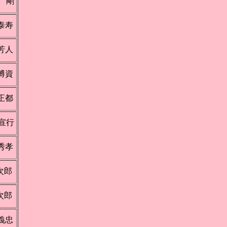
 剛
泰寿
芳人
博資
正都
宣行
秀孝
次郎
次郎
義忠