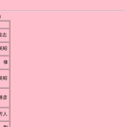
3
龍志
英昭
 修
英昭
勝彦
芳人