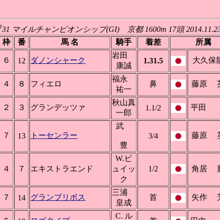
#
31 マイルチャンピオンシップ(GI) 京都 1600m 17頭 2014.11.2
枠
番
馬 名
騎手
着差
所属
岩田
６
ダノンシャーク
大久保
12
1.31.5
康誠
福永
４
８
フィエロ
鼻
藤原 
祐一
秋山真
２
３
グランデッツァ
平田
1.1/2
一郎
武
７
トーセンラー
藤原 
13
3/4
豊
W.ビ
４
７
エキストラエンド
ュイッ
1/2
角居 
ク
三浦
７
グランプリボス
首
矢作 
14
皇成
C. ル