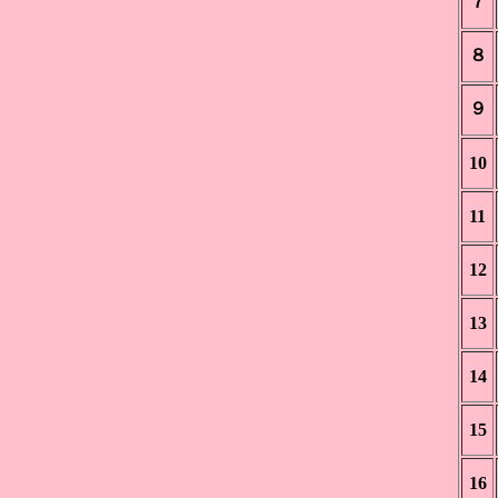
７
８
９
10
11
12
13
14
15
16