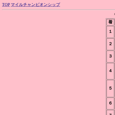
TOP
マイルチャンピオンシップ
着
１
２
３
４
５
６