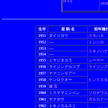
[F3-l]
191
生年
産 駒 名
前年種
1951
ダイジヨウ
クモハタ
1952
----
トシシロ
1953
----
トキノハナ
1954
----
1955
ミヤジタカラ
シーマー
1956
ライジングカツプ
ライジング
1957
ヤマニンモアー
1958
ケンロクオー
ヒンドスタ
1959
健 宝
1960
ミスヤマニンベン
ソロナウエ
1961
ヤクホウ
ガルカドー
1962
トキノスルスミ