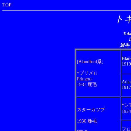
TOP
ト
Tok
岩手
Blan
[Blandford系]
191
*プリメロ
Primero
Atha
1931 鹿毛
191
*シ
スターカツプ
192
1930 鹿毛
フロ