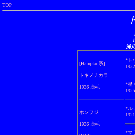
TOP
浦
*ト
[Hampton系]
192
トキノチカラ
*星
1936 鹿毛
192
*ル
ホンフジ
192
1936 鹿毛
*マ