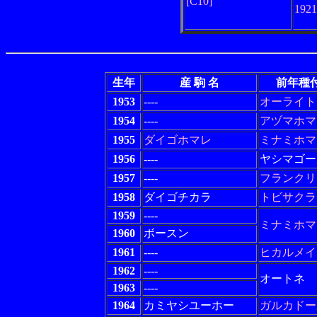
[C10]
192
生年
産 駒 名
前年種
1953
----
オーライト
1954
----
アヅマホマ
1955
ダイゴホマレ
ミナミホマ
1956
----
ヤシマゴー
1957
----
フランクリ
1958
ダイゴチカラ
トビサクラ
1959
----
ミナミホマ
1960
ボースン
1961
----
ヒカルメイ
1962
----
オートネ
1963
----
1964
カミヤシユーホー
ガルカドー