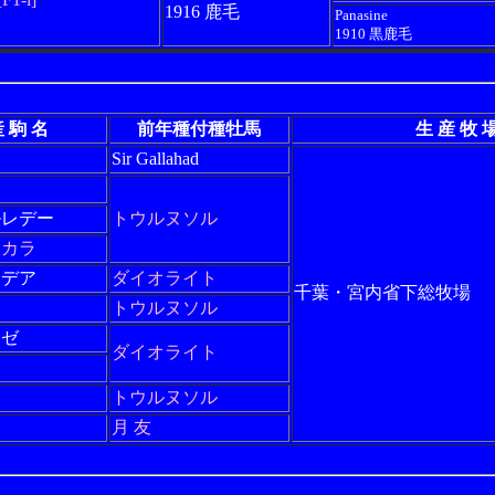
1916 鹿毛
Panasine
1910 黒鹿毛
 駒 名
前年種付種牡馬
生 産 牧 
Sir Gallahad
ルレデー
トウルヌソル
チカラ
メデア
ダイオライト
千葉・宮内省下総牧場
ニ
トウルヌソル
カゼ
ダイオライト
トウルヌソル
月 友