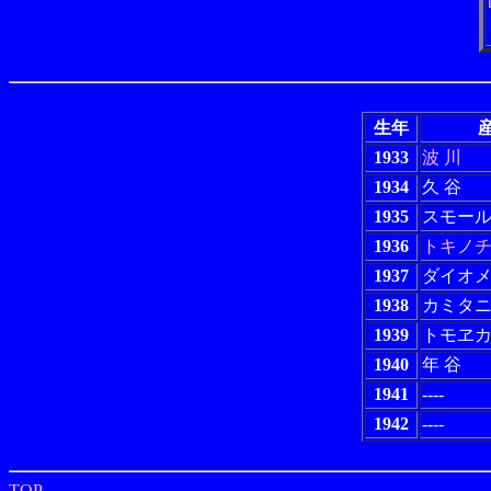
生年
産
1933
波 川
1934
久 谷
1935
スモー
1936
トキノ
1937
ダイオ
1938
カミタ
1939
トモヱ
1940
年 谷
1941
----
1942
----
TOP