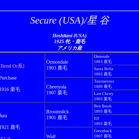
Secure (USA)/星 谷
Hoshitani (USA)
1925 牝・鹿毛
アメリカ産
Ormonde
Ormondale
1883 鹿毛
[Bend Or系]
1903 鹿毛
Santa Bella
1893 鹿毛
Purchase
Tanzmeister
Cheeryola
1889 鹿毛
1916 栗毛
1907 栗毛
Last Cherry
1903 栗毛
Ben Brush
Broomstick
1893 鹿毛
Jura
1901 鹿毛
Elf
1893 栗毛
1921 鹿毛
Greenback
Waif
1907 鹿毛
[F1-l]