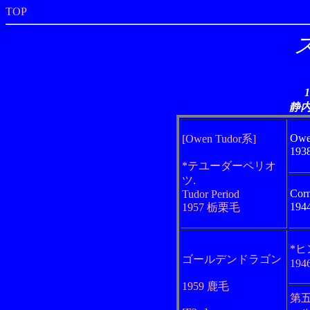
TOP
静
Owe
[Owen Tudor系]
19
*テユーダーペリオ
ツ.
Corn
Tudor Period
19
1957 栃栗毛
*
ゴールデンドラゴン
19
1959 鹿毛
第