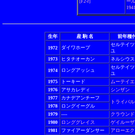
[F2-r]
ー
19
生年
産 駒 名
前年種
セルテイツ
ダイワホープ
1972
ユ
1973
ヒタチオーカン
ネルシウス
セルテイツ
ロングアッシュ
1974
ユ
1975
トーキード
ムーテイエ
1976
アサカレディ
シンザン
1977
カナデアンチーフ
トライバル
1978
ロングイーグル
1979
----
クラウンド
1980
ロンググレイス
ゲイルーザ
1981
ファイアーダンサー
アローエク