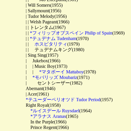
　　　　　| Will Somers(1955)

　　　　　| Sallymount(1956)

　　　　　| Tudor Melody(1956)

　　　　　| | Welsh Pageant(1966)

　　　　　| | トレンタム(1967)

　　　　　| | 
*フィリップオブスペイン Philip of Spain
(1969)

　　　　　| | 
*テュデナム Tudenham
(1970)

　　　　　| | 　
ホスピタリティ
(1979)

　　　　　| | 　テュデナムキング(1980)

　　　　　| Sing Sing(1957)

　　　　　| 　Jukebox(1966)

　　　　　| 　| Music Boy(1973)

　　　　　| 　| 　
*マタボーイ Mattaboy
(1978)

　　　　　| 　
*モバリッズ Moubariz
(1971)

　　　　　| 　　セントシーザー(1982)

　　　　　Abernant(1946)

　　　　　| Acer(1961)

*テユーダーペリオツド Tudor Period
(1957)

　　　　　Right Royal(1958)

*ルイスデール Ruysdael
(1964)

*アラナス Aranas
(1965)

　　　　　　In the Purple(1966)

　　　　　　Prince Regent(1966)
