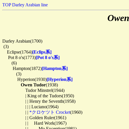
TOP
Darley Arabian line
Owen
Darley Arabian(1700)

 (3)

　Eclipse(1764)
[Eclips系]
　 Pot 8 o's(1773)
[Pot 8 o's系]
　　(6)

　　 Hampton(1872)
[Hampton系]
　　　(3)

　　　 Hyperion(1930)
[Hyperion系]
Owen Tudor
(1938)

　　　　　Tudor Minstrel(1944)

　　　　　| King of the Tudors(1950)

　　　　　| | Henry the Seventh(1958)

　　　　　| | | Luciano(1964)

　　　　　| | 
*クロケツト Crocket
(1960)

　　　　　| | Golden Ruler(1961)

　　　　　| | 　Hard Work(1967)

　　　　　| | 　　Mo Exception(1981)
