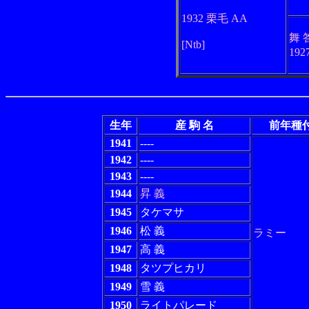
1932 栗毛 AA
舞 
[Ntb]
192
生年
産 駒 名
前年種
1941
----
1942
----
1943
----
1944
昇 義
1945
タケマサ
1946
松 義
ラミー
1947
高 義
1948
タツプヒカリ
1949
雪 義
1950
ライトパレード