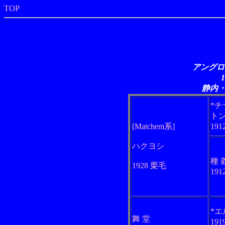
TOP
アングロアラ
静内
*
ト
[Matchem系]
19
ハクヨシ
種 
1928 栗毛
19
*
舞 堂
191