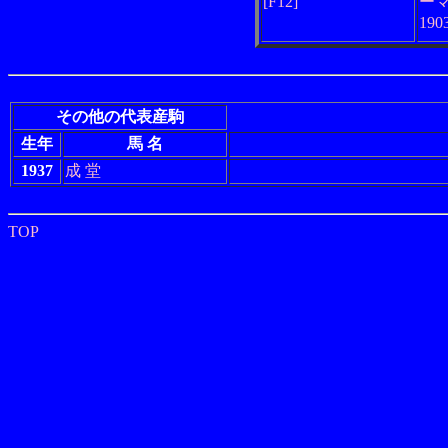
[F12]
ー
19
その他の代表産駒
生年
馬 名
1937
成 堂
TOP