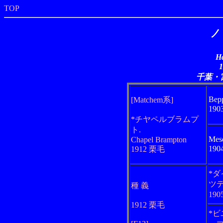
TOP
Ha
千葉・
Bep
[Matchem系]
19
*チヤペルブラムプ
ト.
Mesq
Chapel Brampton
19
1912 栗毛
*
ツ
種 義
19
1912 栗毛
*