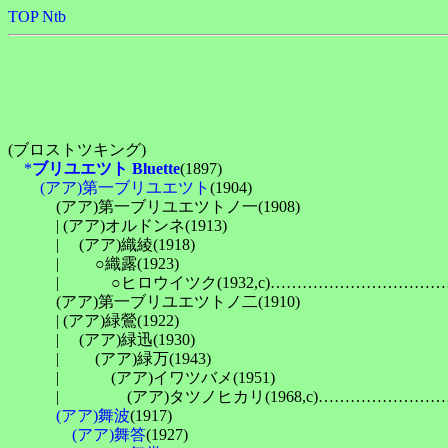
TOP
Ntb
(ブロストツキング)

*
ブリユエツト Bluette
(1897)

(アア)第一ブリユエツト
(1904)

　　　(アア)第一ブリユエツトノ一(1908)

　　　| (アア)オルドンネ(1913)

　　　| 　(アア)織綾(1918)

　　　| 　　○織露(1923)

　　　| 　　　○ヒロウイツク(1932,c)……………………
　　　(アア)第一ブリユエツトノ二(1910)

　　　| (アア)緑鶯(1922)

　　　| 　(アア)緑迅(1930)

　　　| 　　(アア)緑万(1943)

　　　| 　　　(アア)イワツバメ(1951)

　　　| 　　　　(アア)タツノヒカリ(1968,c)………………
(アア)舞波
(1917)

(アア)舞答
(1927)
