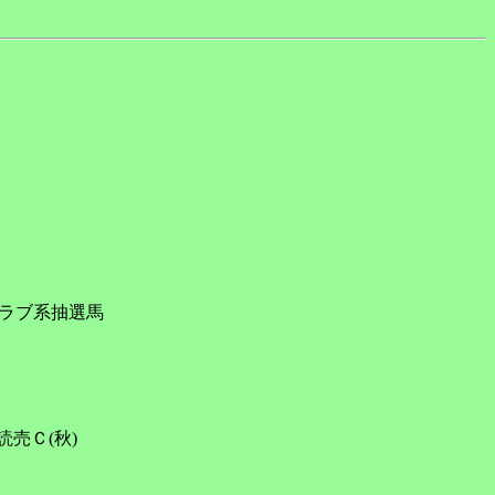
ラブ系抽選馬

売Ｃ(秋)
