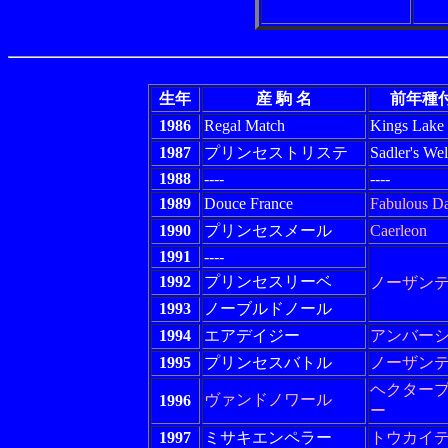
生年
産 駒 名
前年種
1986
Regal Match
Kings Lake
1987
プリンセストリステ
Sadler's Wel
1988
----
----
1989
Douce France
Fabulous D
1990
プリンセスメール
Caerleon
1991
----
1992
プリンセスリーベ
ノーザン
1993
ノーブルドノール
1994
エアデイジー
アンバー
1995
プリンセスバトル
ノーザン
ヘクター
ヴァンドノワール
1996
ー
1997
ミサキエンペラー
トウカイ