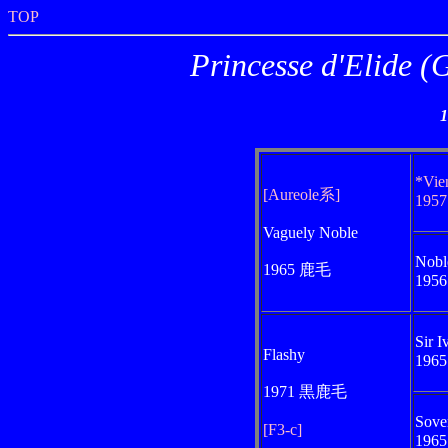
TOP
Princesse d'E
*Vie
[Aureole系]
195
Vaguely Noble
Nobl
1965 鹿毛
195
Sir I
Flashy
196
1971 黒鹿毛
Sove
[F3-c]
196