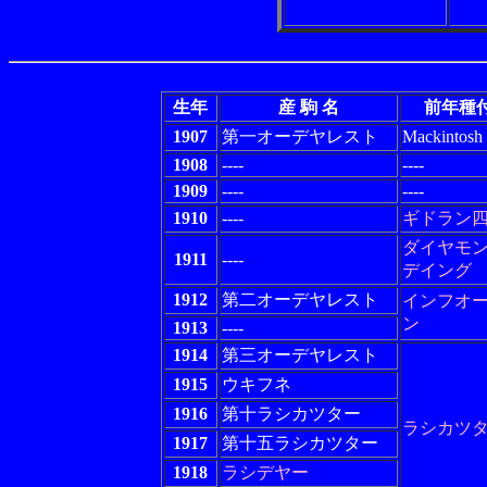
生年
産 駒 名
前年種
1907
第一オーデヤレスト
Mackintosh
1908
----
----
1909
----
----
1910
----
ギドラン
ダイヤモ
1911
----
デイング
1912
第二オーデヤレスト
インフオ
ン
1913
----
1914
第三オーデヤレスト
1915
ウキフネ
1916
第十ラシカツター
ラシカツ
1917
第十五ラシカツター
1918
ラシデヤー