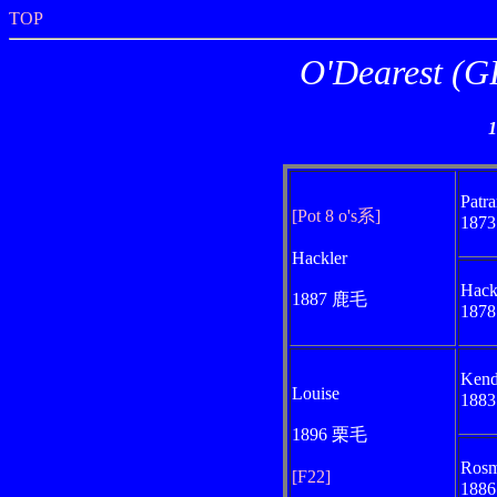
TOP
O'Deares
Patra
[Pot 8 o's系]
187
Hackler
Hack
1887 鹿毛
187
Kend
Louise
188
1896 栗毛
Rosm
[F22]
188