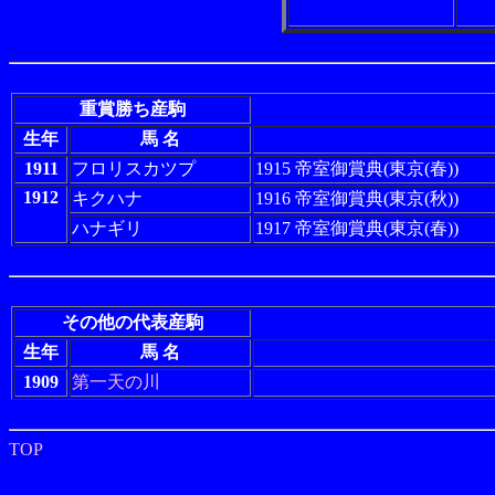
重賞勝ち産駒
生年
馬 名
1911
フロリスカツプ
1915 帝室御賞典(東京(春))
1912
キクハナ
1916 帝室御賞典(東京(秋))
ハナギリ
1917 帝室御賞典(東京(春))
その他の代表産駒
生年
馬 名
1909
第一天の川
TOP