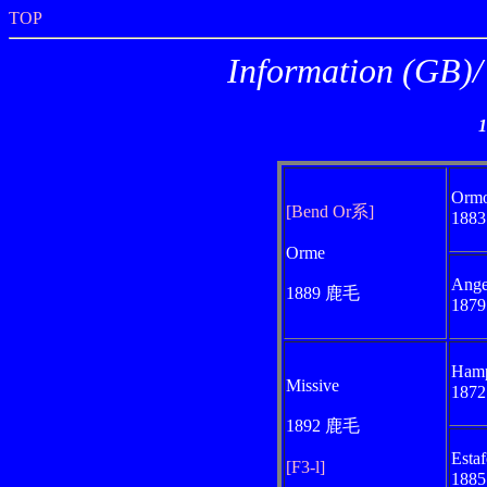
TOP
Information
Orm
[Bend Or系]
188
Orme
Ange
1889 鹿毛
187
Ham
Missive
187
1892 鹿毛
Estaf
[F3-l]
188