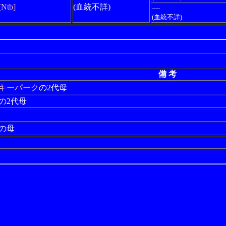
[Ntb]
(血統不詳)
----
(血統不詳)
備 考
キーパーク
の2代母
の2代母
の母