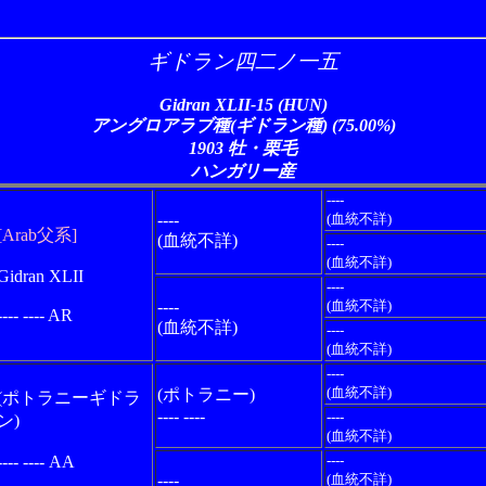
ギドラン四二ノ一五
Gidran XLII-15 (HUN)
アングロアラブ種(ギドラン種) (75.00%)
1903 牡・栗毛
ハンガリー産
----
----
(血統不詳)
[Arab父系]
(血統不詳)
----
(血統不詳)
Gidran XLII
----
----
(血統不詳)
---- ---- AR
(血統不詳)
----
(血統不詳)
----
(血統不詳)
(ポトラニー)
(ポトラニーギドラ
---- ----
----
ン)
(血統不詳)
---- ---- AA
----
----
(血統不詳)