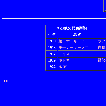
その他の代表産駒
生年
馬 名
1910
第一ナーギーノ一
ラツ
1913
第一ナーギーノ二
貴鳴
1917
アイス
1919
ギドネー
賢努
1922
永 衣
TOP