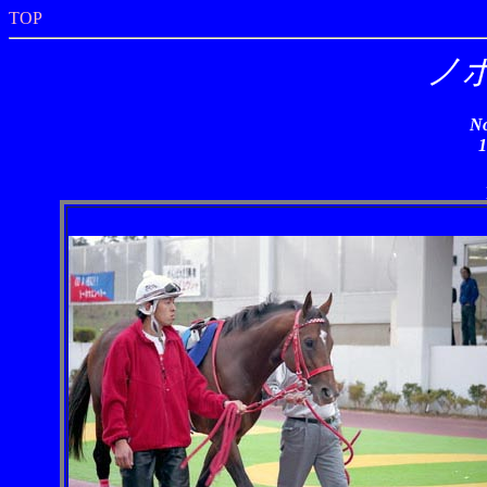
TOP
ノ
No