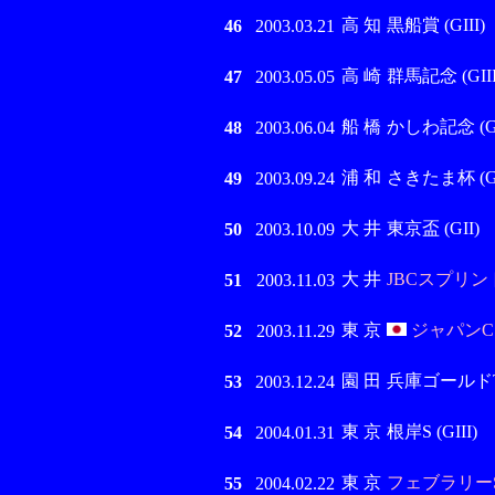
高 知
黒船賞 (GIII)
46
2003.03.21
高 崎
群馬記念 (GIII
47
2003.05.05
船 橋
かしわ記念 (GI
48
2003.06.04
浦 和
さきたま杯 (GI
49
2003.09.24
大 井
東京盃 (GII)
50
2003.10.09
大 井
JBCスプリント 
51
2003.11.03
東 京
ジャパンCダ
52
2003.11.29
園 田
兵庫ゴールドT (
53
2003.12.24
東 京
根岸S (GIII)
54
2004.01.31
東 京
フェブラリーS 
55
2004.02.22