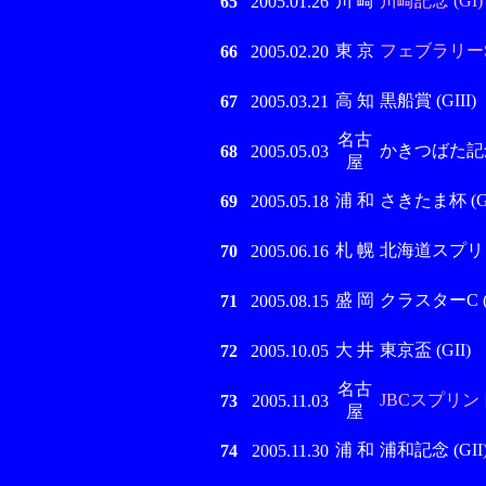
川 崎
川崎記念 (GI)
65
2005.01.26
東 京
フェブラリーS(
66
2005.02.20
高 知
黒船賞 (GIII)
67
2005.03.21
名古
かきつばた記念 (
68
2005.05.03
屋
浦 和
さきたま杯 (GI
69
2005.05.18
札 幌
北海道スプリント
70
2005.06.16
盛 岡
クラスターC (G
71
2005.08.15
大 井
東京盃 (GII)
72
2005.10.05
名古
JBCスプリント 
73
2005.11.03
屋
浦 和
浦和記念 (GII
74
2005.11.30