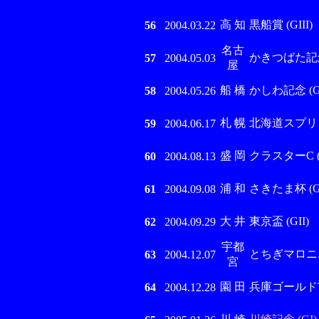
高 知
黒船賞 (GIII)
56
2004.03.22
名古
かきつばた記念 (
57
2004.05.03
屋
船 橋
かしわ記念 (GI
58
2004.05.26
札 幌
北海道スプリント
59
2004.06.17
盛 岡
クラスターC (G
60
2004.08.13
浦 和
さきたま杯 (GI
61
2004.09.08
大 井
東京盃 (GII)
62
2004.09.29
宇都
とちぎマロニエC 
63
2004.12.07
宮
園 田
兵庫ゴールドT (
64
2004.12.28