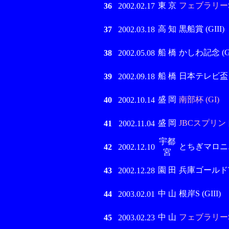
東 京
フェブラリーS 
36
2002.02.17
高 知
黒船賞 (GIII)
37
2002.03.18
船 橋
かしわ記念 (GI
38
2002.05.08
船 橋
日本テレビ盃 (
39
2002.09.18
盛 岡
南部杯 (GI)
40
2002.10.14
盛 岡
JBCスプリント 
41
2002.11.04
宇都
とちぎマロニエC 
42
2002.12.10
宮
園 田
兵庫ゴールドT (
43
2002.12.28
中 山
根岸S (GIII)
44
2003.02.01
中 山
フェブラリーS 
45
2003.02.23