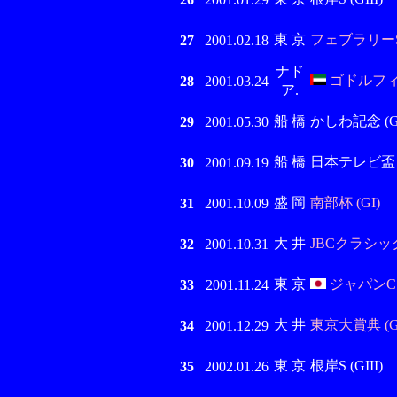
東 京
フェブラリーS 
27
2001.02.18
ナド
ゴドルフィン
28
2001.03.24
ア.
船 橋
かしわ記念 (GI
29
2001.05.30
船 橋
日本テレビ盃 (G
30
2001.09.19
盛 岡
南部杯 (GI)
31
2001.10.09
大 井
JBCクラシック 
32
2001.10.31
東 京
ジャパンCダ
33
2001.11.24
大 井
東京大賞典 (G
34
2001.12.29
東 京
根岸S (GIII)
35
2002.01.26