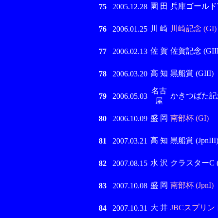
園 田
兵庫ゴールドT (
75
2005.12.28
川 崎
川崎記念 (GI)
76
2006.01.25
佐 賀
佐賀記念 (GIII
77
2006.02.13
高 知
黒船賞 (GIII)
78
2006.03.20
名古
かきつばた記念 (
79
2006.05.03
屋
盛 岡
南部杯 (GI)
80
2006.10.09
高 知
黒船賞 (JpnIII
81
2007.03.21
水 沢
クラスターC (Jp
82
2007.08.15
盛 岡
南部杯 (JpnI)
83
2007.10.08
大 井
JBCスプリント 
84
2007.10.31