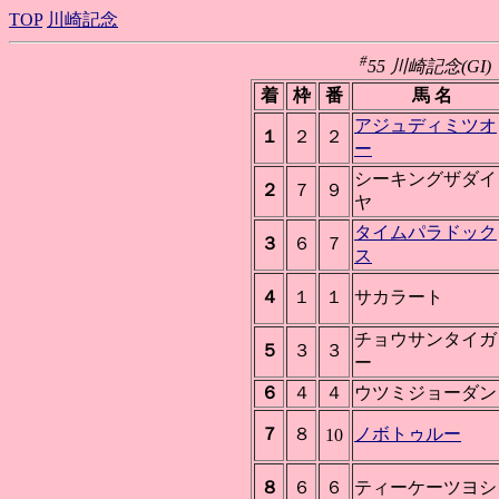
TOP
川崎記念
#
55 川崎記念(GI) 
着
枠
番
馬 名
アジュディミツオ
１
２
２
ー
シーキングザダイ
２
７
９
ヤ
タイムパラドック
３
６
７
ス
４
１
１
サカラート
チョウサンタイガ
５
３
３
ー
６
４
４
ウツミジョーダン
７
８
ノボトゥルー
10
８
６
６
ティーケーツヨシ