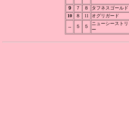
９
７
８
タフネスゴールド
10
８
11
オグリガード
ニューシーストリ
５
５
--
ー