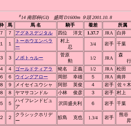
#
14 南部杯(GI) 盛岡 D1600m ９頭 2001.10. 8
枠
馬
馬 名
騎手
着差
所属
７
７
アグネスデジタル
四位 洋文
1.37.7
JRA
白井
トーホウエンペラ
村上
１
１
岩手
千葉
3/4
ー
忍
菅原
森
３
３
ノボトゥルー
1/2
JRA
勲
４
４
ゴールドティアラ
蛯名 正義
1/2
JRA
松田
６
６
ウイングアロー
岡部 幸雄
５
JRA
南井
８
９
メイセイユウシャ
阿部 英俊
４
岩手
佐々
８
８
ヤマサコンドル
小林 俊彦
３
岩手
村上
ハイフレンドピュ
５
５
沢田盛夫利
６
岩手
千葉
ア
クラシックホリデ
熊
２
２
鮫島 克也
岩手
1.3/4
ー