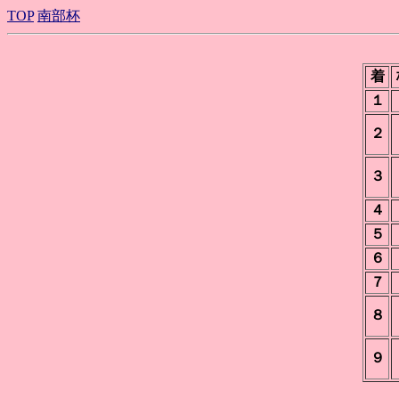
TOP
南部杯
着
１
２
３
４
５
６
７
８
９