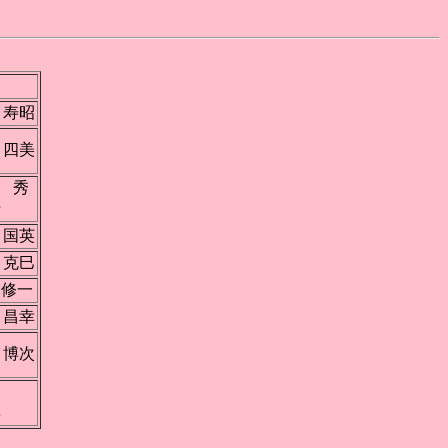
 寿昭
 四美
 秀
行
 国英
 克巳
木修一
 昌幸
 博次
谷
昇