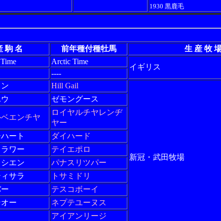
1930 黒鹿毛
産 駒 名
前年種付種牡馬
生 産 牧 
 Time
Arctic Time
イギリス
----
ワン
Hill Gail
ユウ
ゼモングース
ロイヤルチヤレンヂ
ルベエンチヤ
ヤー
ーハート
ダイハード
フラワー
テイエポロ
新冠・武田牧場
ドシエン
パナスリツパー
ティサラ
トサミドリ
バー
テスコボーイ
ンオー
ネプテユーヌス
アイアンリージ