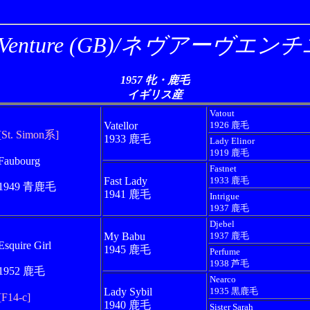
r Venture (GB)/ネヴアーヴエ
1957 牝・鹿毛
イギリス産
Vatout
Vatellor
1926 鹿毛
[St. Simon系]
1933 鹿毛
Lady Elinor
1919 鹿毛
Faubourg
Fastnet
Fast Lady
1933 鹿毛
1949 青鹿毛
1941 鹿毛
Intrigue
1937 鹿毛
Djebel
My Babu
1937 鹿毛
Esquire Girl
1945 鹿毛
Perfume
1938 芦毛
1952 鹿毛
Nearco
Lady Sybil
1935 黒鹿毛
[F14-c]
1940 鹿毛
Sister Sarah