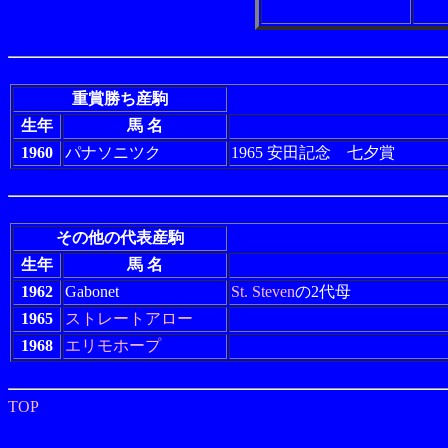
重賞勝ち産駒
生年
馬 名
1960
パナソニツク
1965 安田記念 七夕賞
その他の代表産駒
生年
馬 名
1962
Gabonet
St. Steven
の2代母
1965
ストレートアロー
1968
エリモホープ
TOP