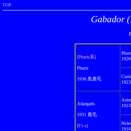
TOP
Gabado
Phar
[Pharis系]
192
Pharis
Cari
1936 黒鹿毛
192
Aste
Adargatis
192
1931 鹿毛
Hele
[F1-s]
191