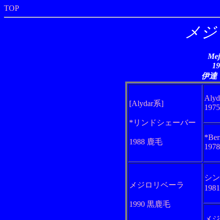
TOP
メジ
Mej
1
伊達
Alyd
[Alydar系]
197
*リンドシェーバー
*Ber
1988 鹿毛
197
シン
メジロリベーラ
198
1990 黒鹿毛
メジ