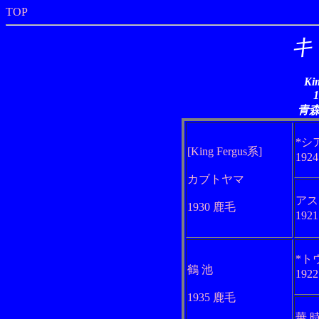
TOP
キ
Ki
青
*シ
[King Fergus系]
192
カブトヤマ
アス
1930 鹿毛
192
*ト
鶴 池
192
1935 鹿毛
華 