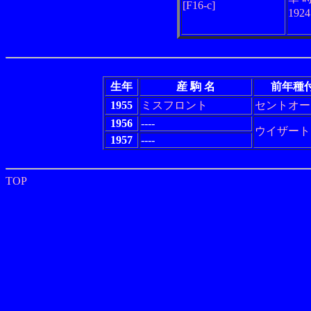
[F16-c]
192
生年
産 駒 名
前年種
1955
ミスフロント
セントオー
1956
----
ウイザート
1957
----
TOP